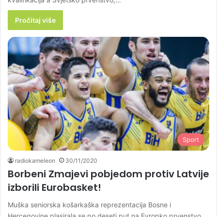
Pročitaj više
Sport
radiokameleon
30/11/2020
Borbeni Zmajevi pobjedom protiv Latvije
izborili Eurobasket!
Muška seniorska košarkaška reprezentacija Bosne i
Hercegovine plasirala se po deseti put na Evropko prvenstvo