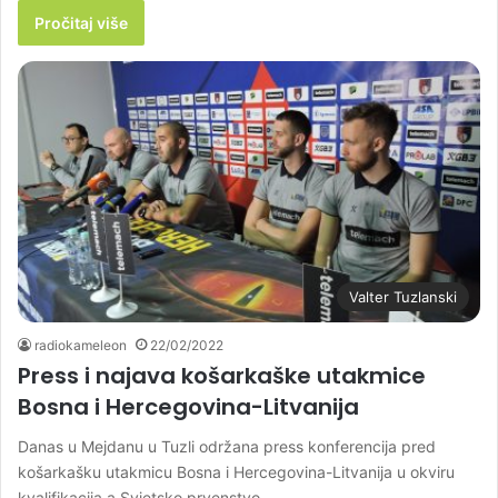
Pročitaj više
Valter Tuzlanski
radiokameleon
22/02/2022
Press i najava košarkaške utakmice
Bosna i Hercegovina-Litvanija
Danas u Mejdanu u Tuzli održana press konferencija pred
košarkašku utakmicu Bosna i Hercegovina-Litvanija u okviru
kvalifikacija a Svjetsko prvenstvo,…