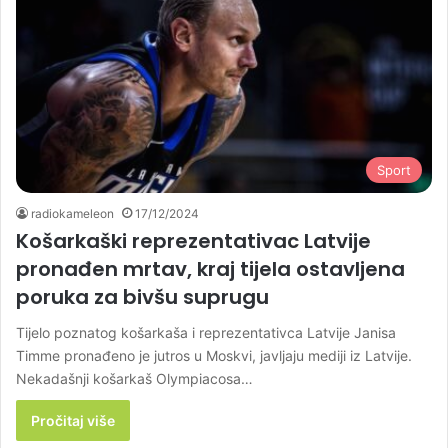
Sport
radiokameleon
17/12/2024
Košarkaški reprezentativac Latvije
pronađen mrtav, kraj tijela ostavljena
poruka za bivšu suprugu
Tijelo poznatog košarkaša i reprezentativca Latvije Janisa
Timme pronađeno je jutros u Moskvi, javljaju mediji iz Latvije.
Nekadašnji košarkaš Olympiacosa…
Pročitaj više