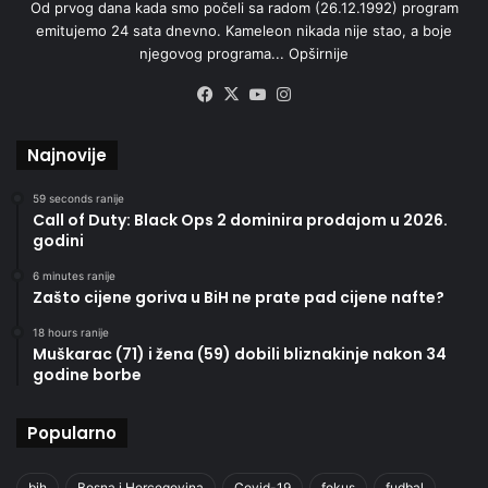
Od prvog dana kada smo počeli sa radom (26.12.1992) program
emitujemo 24 sata dnevno. Kameleon nikada nije stao, a boje
njegovog programa...
Opširnije
Facebook
X
YouTube
Instagram
Najnovije
59 seconds ranije
Call of Duty: Black Ops 2 dominira prodajom u 2026.
godini
6 minutes ranije
Zašto cijene goriva u BiH ne prate pad cijene nafte?
18 hours ranije
Muškarac (71) i žena (59) dobili bliznakinje nakon 34
godine borbe
Popularno
bih
Bosna i Hercegovina
Covid-19
fokus
fudbal