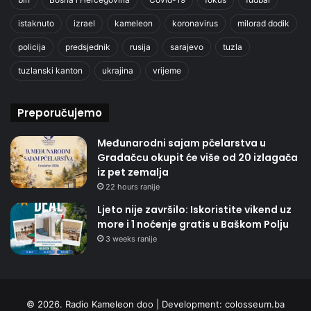
istaknuto
izrael
kameleon
koronavirus
milorad dodik
policija
predsjednik
rusija
sarajevo
tuzla
tuzlanski kanton
ukrajina
vrijeme
Preporučujemo
Međunarodni sajam pčelarstva u
Gradačcu okupit će više od 20 izlagača
iz pet zemalja
22 hours ranije
Ljeto nije završilo: Iskoristite vikend uz
more i 1 noćenje gratis u Baškom Polju
3 weeks ranije
© 2026. Radio Kameleon doo | Development:
colosseum.ba