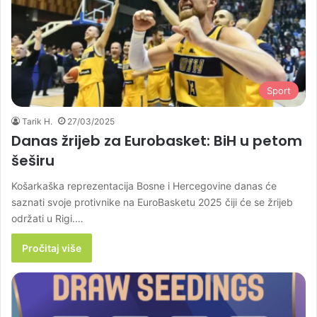
Sport
Tarik H.
27/03/2025
Danas žrijeb za Eurobasket: BiH u petom
šeširu
Košarkaška reprezentacija Bosne i Hercegovine danas će
saznati svoje protivnike na EuroBasketu 2025 čiji će se žrijeb
održati u Rigi.…
Pročitaj više