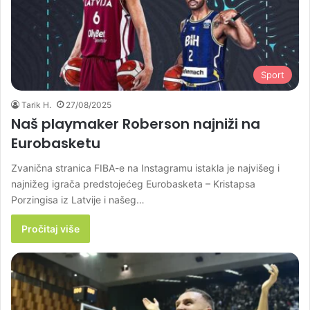
Sport
Tarik H.
27/08/2025
Naš playmaker Roberson najniži na
Eurobasketu
Zvanična stranica FIBA-e na Instagramu istakla je najvišeg i
najnižeg igrača predstojećeg Eurobasketa – Kristapsa
Porzingisa iz Latvije i našeg…
Pročitaj više