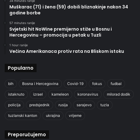
34 minutes ranije
Muškarac (71) i žena (59) dobili bliznakinje nakon 34
godine borbe
57 minutes ranije
Svjetski hit NoWine premijerno stiže u Bosnu i
Hercegovinu – promocija u petak u Tuzli
1 hour ranije
Većina Amerikanaca protiv rata na Bliskom istoku
Popularno
bih
Bosna i Hercegovina
Covid-19
fokus
fudbal
istaknuto
izrael
kameleon
koronavirus
milorad dodik
policija
predsjednik
rusija
sarajevo
tuzla
tuzlanski kanton
ukrajina
vrijeme
Preporučujemo