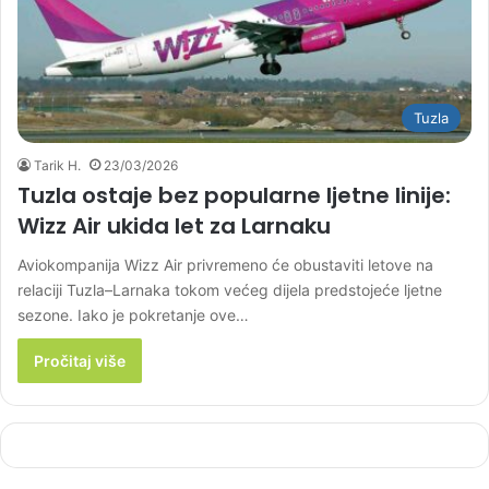
Tuzla
Tarik H.
23/03/2026
Tuzla ostaje bez popularne ljetne linije:
Wizz Air ukida let za Larnaku
Aviokompanija Wizz Air privremeno će obustaviti letove na
relaciji Tuzla–Larnaka tokom većeg dijela predstojeće ljetne
sezone. Iako je pokretanje ove…
Pročitaj više