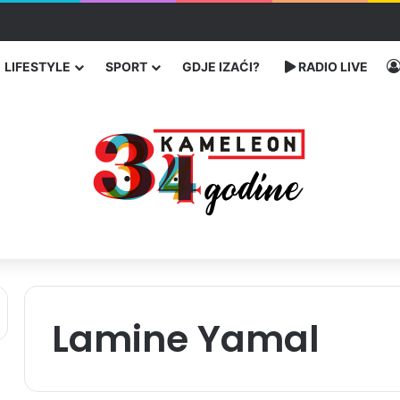
ć traže poseban status za Memorijalni centar Srebrenica
LIFESTYLE
SPORT
GDJE IZAĆI?
RADIO LIVE
Lamine Yamal