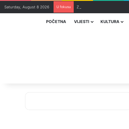
Saturday, August 8 2026
U fokusu
Zvizdić, Magazinović i Kojovi
POČETNA
VIJESTI
KULTURA