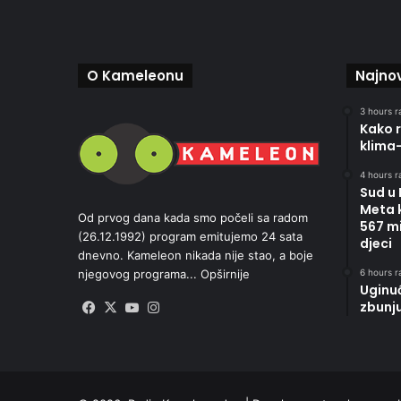
O Kameleonu
Najnov
3 hours r
Kako r
klima
4 hours r
Sud u
Meta 
Od prvog dana kada smo počeli sa radom
567 mi
(26.12.1992) program emitujemo 24 sata
djeci
dnevno. Kameleon nikada nije stao, a boje
6 hours r
njegovog programa...
Opširnije
Uginu
zbunj
Facebook
X
YouTube
Instagram