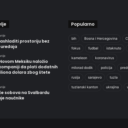
ije
Popularno
anije
bih
Bosna i Hercegovina
C
ashladiti prostoriju bez
-uređaja
fokus
fudbal
istaknuto
anije
kameleon
koronavirus
 Novom Meksiku naložio
kompaniji da plati dodatnih
milorad dodik
policija
pred
liona dolara zbog štete
rusija
sarajevo
tuzla
tuzlanski kanton
ukrajina
anije
će sobova na Svalbardu
uje naučnike