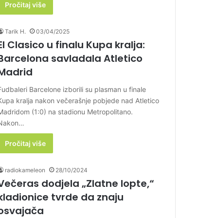
Pročitaj više
Tarik H.
03/04/2025
El Clasico u finalu Kupa kralja:
Barcelona savladala Atletico
Madrid
Fudbaleri Barcelone izborili su plasman u finale
Kupa kralja nakon večerašnje pobjede nad Atletico
Madridom (1:0) na stadionu Metropolitano.
Nakon…
Pročitaj više
radiokameleon
28/10/2024
Večeras dodjela „Zlatne lopte,“
kladionice tvrde da znaju
osvajača