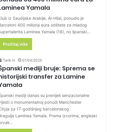
Laminea Yamala
Klub iz Saudijske Arabije, Al-Hilal, ponudio je
Barceloni 400 miliona eura odštete za mladog
supertalenta Laminea Yamala (18), no španski…
Pročitaj više
Tarik H.
07/04/2025
Španski mediji bruje: Sprema se
historijski transfer za Lamine
Yamala
Španski mediji danas su prenijeli senzacionalne
vijesti o monumentalnoj ponudi Manchester
Cityja za 17-godišnjeg barcelonskog
dragulja Laminea Yamala. Prema izvorima, engleski
prvak…