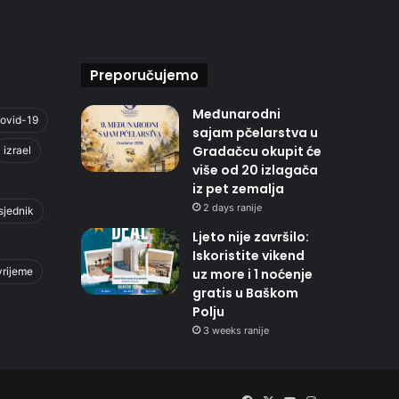
Preporučujemo
Međunarodni
ovid-19
sajam pčelarstva u
Gradačcu okupit će
izrael
više od 20 izlagača
iz pet zemalja
2 days ranije
sjednik
Ljeto nije završilo:
Iskoristite vikend
vrijeme
uz more i 1 noćenje
gratis u Baškom
Polju
3 weeks ranije