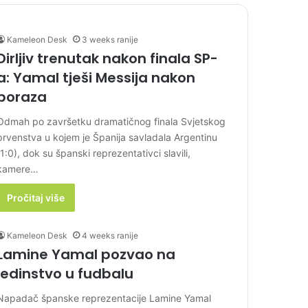
Kameleon Desk
3 weeks ranije
Dirljiv trenutak nakon finala SP-
a: Yamal tješi Messija nakon
poraza
Odmah po završetku dramatičnog finala Svjetskog
prvenstva u kojem je Španija savladala Argentinu
(1:0), dok su španski reprezentativci slavili,
kamere…
Pročitaj više
Kameleon Desk
4 weeks ranije
Lamine Yamal pozvao na
jedinstvo u fudbalu
Napadač španske reprezentacije Lamine Yamal