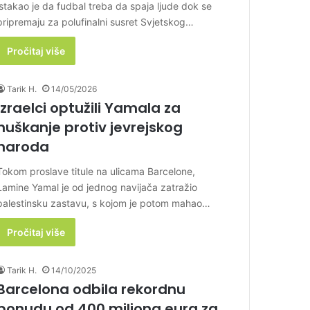
istakao je da fudbal treba da spaja ljude dok se
pripremaju za polufinalni susret Svjetskog…
Pročitaj više
Tarik H.
14/05/2026
Izraelci optužili Yamala za
huškanje protiv jevrejskog
naroda
Tokom proslave titule na ulicama Barcelone,
Lamine Yamal je od jednog navijača zatražio
palestinsku zastavu, s kojom je potom mahao…
Pročitaj više
Tarik H.
14/10/2025
Barcelona odbila rekordnu
ponudu od 400 miliona eura za