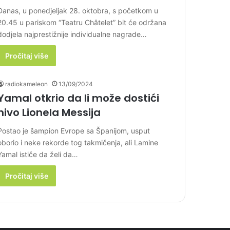
Danas, u ponedjeljak 28. oktobra, s početkom u
20.45 u pariskom “Teatru Châtelet” bit će održana
dodjela najprestižnije individualne nagrade…
Pročitaj više
radiokameleon
13/09/2024
Yamal otkrio da li može dostići
nivo Lionela Messija
Postao je šampion Evrope sa Španijom, usput
oborio i neke rekorde tog takmičenja, ali Lamine
Yamal ističe da želi da…
Pročitaj više