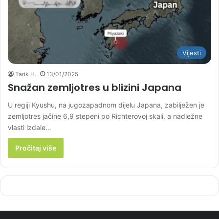
Vijesti
Tarik H.
13/01/2025
Snažan zemljotres u blizini Japana
U regiji Kyushu, na jugozapadnom dijelu Japana, zabilježen je
zemljotres jačine 6,9 stepeni po Richterovoj skali, a nadležne
vlasti izdale…
Pročitaj više