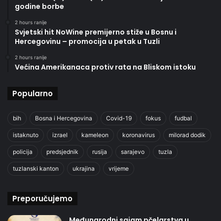
godine borbe
2 hours ranije
Svjetski hit NoWine premijerno stiže u Bosnu i
Hercegovinu – promocija u petak u Tuzli
2 hours ranije
Većina Amerikanaca protiv rata na Bliskom istoku
Popularno
bih
Bosna i Hercegovina
Covid-19
fokus
fudbal
istaknuto
izrael
kameleon
koronavirus
milorad dodik
policija
predsjednik
rusija
sarajevo
tuzla
tuzlanski kanton
ukrajina
vrijeme
Preporučujemo
Međunarodni sajam pčelarstva u