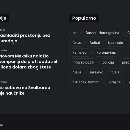
ije
Popularno
anije
bih
Bosna i Hercegovina
C
ashladiti prostoriju bez
-uređaja
fokus
fudbal
istaknuto
ranije
kameleon
koronavirus
 Novom Meksiku naložio
kompaniji da plati dodatnih
milorad dodik
policija
pred
liona dolara zbog štete
rusija
sarajevo
tuzla
tuzlanski kanton
ukrajina
ranije
će sobova na Svalbardu
uje naučnike
ba