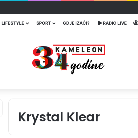
ć traže poseban status za Memorijalni centar Srebrenica
LIFESTYLE
SPORT
GDJE IZAĆI?
RADIO LIVE
Krystal Klear