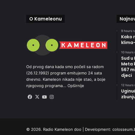
O Kameleonu
Najnov
9 hours r
Kako r
klima
10 hours 
Sud u
Meta 
Od prvog dana kada smo počeli sa radom
567 mi
(26.12.1992) program emitujemo 24 sata
djeci
dnevno. Kameleon nikada nije stao, a boje
12 hours 
njegovog programa...
Opširnije
Uginu
zbunj
Facebook
X
YouTube
Instagram
© 2026. Radio Kameleon doo | Development:
colosseum.