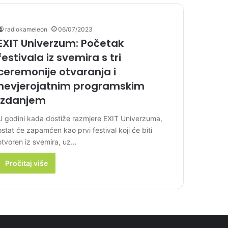
radiokameleon
06/07/2023
EXIT Univerzum: Početak
festivala iz svemira s tri
ceremonije otvaranja i
nevjerojatnim programskim
izdanjem
U godini kada dostiže razmjere EXIT Univerzuma,
ostat će zapamćen kao prvi festival koji će biti
otvoren iz svemira, uz…
Pročitaj više