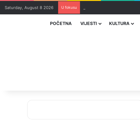
Saturday, August 8 2026
U fokusu
Zvizdić, Magazinović i Kojovi
POČETNA
VIJESTI
KULTURA