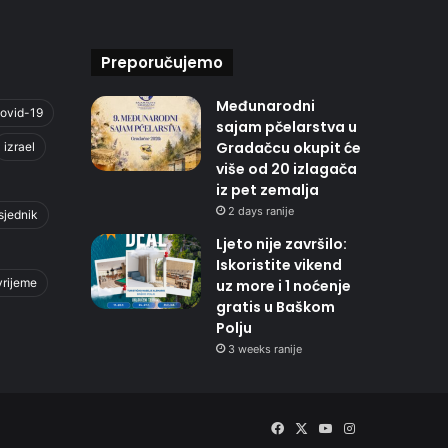
Preporučujemo
Međunarodni
ovid-19
sajam pčelarstva u
Gradačcu okupit će
izrael
više od 20 izlagača
iz pet zemalja
2 days ranije
sjednik
Ljeto nije završilo:
Iskoristite vikend
vrijeme
uz more i 1 noćenje
gratis u Baškom
Polju
3 weeks ranije
Facebook
X
YouTube
Instagram