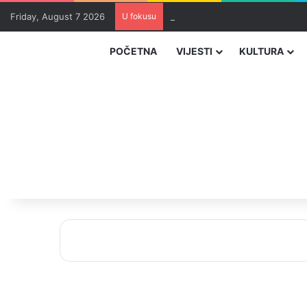
Friday, August 7 2026
U fokusu
Zvizdić, Magazinović i Kojović 
POČETNA
VIJESTI
KULTURA