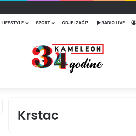
traže poseban status za Memorijalni centar Srebrenica
LIFESTYLE
SPORT
GDJE IZAĆI?
RADIO LIVE
Krstac