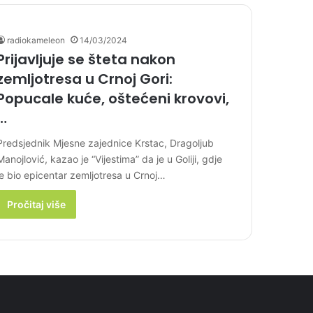
radiokameleon
14/03/2024
Prijavljuje se šteta nakon
zemljotresa u Crnoj Gori:
Popucale kuće, oštećeni krovovi,
…
Predsjednik Mjesne zajednice Krstac, Dragoljub
Manojlović, kazao je “Vijestima” da je u Goliji, gdje
je bio epicentar zemljotresa u Crnoj…
Pročitaj više