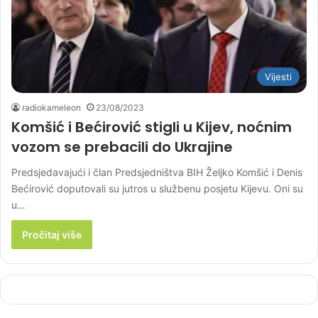
Vijesti
radiokameleon
23/08/2023
Komšić i Bećirović stigli u Kijev, noćnim
vozom se prebacili do Ukrajine
Predsjedavajući i član Predsjedništva BIH Željko Komšić i Denis
Bećirović doputovali su jutros u službenu posjetu Kijevu. Oni su
u…
Pročitaj više