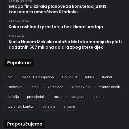
35 minutes ranije
Evropa finalizirala planove za konstelaciju IRIS,
konkurenta američkom Starlinku
24 hours ranije
Kako rashladiti prostoriju bez klima-uređaja
1 day ranije
Sud u Novom Meksiku naložio Meta kompaniji da plati
dodatnih 567 miliona dolara zbog štete djeci
Popularno
bih
Bosna i Hercegovina
Covid-19
fokus
fudbal
istaknuto
izrael
kameleon
koronavirus
milorad dodik
policija
predsjednik
rusija
sarajevo
tuzla
tuzlanski kanton
ukrajina
vrijeme
Preporučujemo