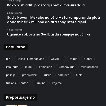
1 hour ranije
Kako rashladiti prostoriju bez klima-uređaja
2 hours ranije
Sud u Novom Meksiku naložio Meta kompaniji da plati
dodatnih 567 miliona dolara zbog štete djeci
4 hours ranije
Uginuće sobova na Svalbardu zbunjuje naučnike
Popularno
bih
Bosna i Hercegovina
Covid-19
fokus
fudbal
istaknuto
izrael
kameleon
koronavirus
milorad dodik
policija
predsjednik
rusija
sarajevo
tuzla
tuzlanski kanton
ukrajina
vrijeme
Preporučujemo