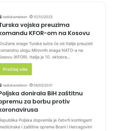
radiokameleon
10/10/2023
Turska vojska preuzima
komandu KFOR-om na Kosovu
Oružane snage Turske sutra će od Italije preuzeti
komandnu ulogu Mirovnih snaga NATO-a na
Kosovu (KFOR). Italija je 10. oktobra…
Pročitaj više
radiokameleon
06/05/2021
Poljska donirala BiH zaštitnu
opremu za borbu protiv
koronavirusa
Republika Poljska dopremila je četvrti kontingent
medicinske i zaštitne opreme Bosni i Hercegovini