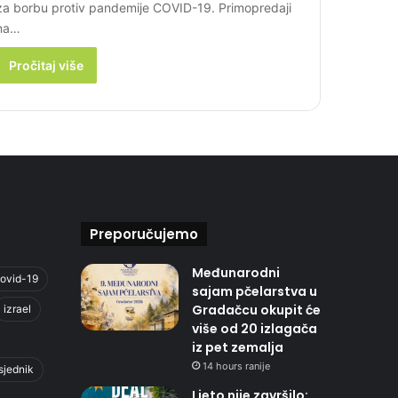
za borbu protiv pandemije COVID-19. Primopredaji
na…
Pročitaj više
Preporučujemo
Međunarodni
ovid-19
sajam pčelarstva u
Gradačcu okupit će
izrael
više od 20 izlagača
iz pet zemalja
14 hours ranije
sjednik
Ljeto nije završilo: