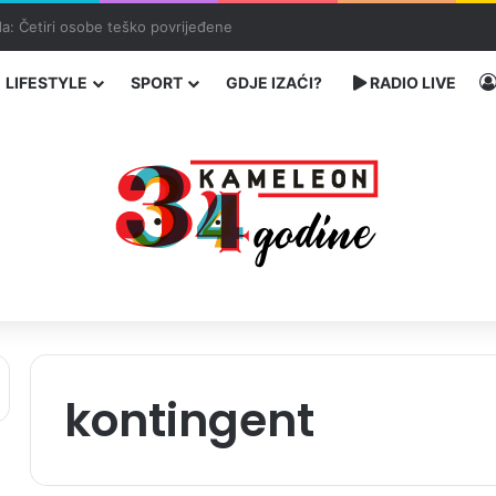
enja migranata preko BiH i Balkana
LIFESTYLE
SPORT
GDJE IZAĆI?
RADIO LIVE
kontingent