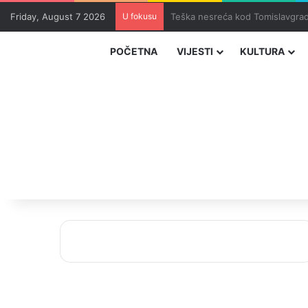
Friday, August 7 2026
U fokusu
Uhapšeni organizatori krijumčar
POČETNA
VIJESTI
KULTURA