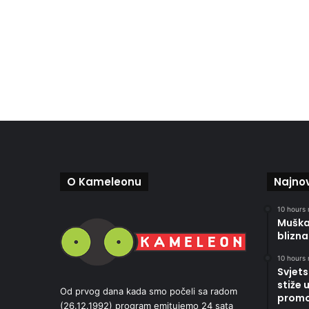
O Kameleonu
Najnov
10 hours 
Muškar
blizna
10 hours 
Svjets
stiže 
Od prvog dana kada smo počeli sa radom
promoc
(26.12.1992) program emitujemo 24 sata