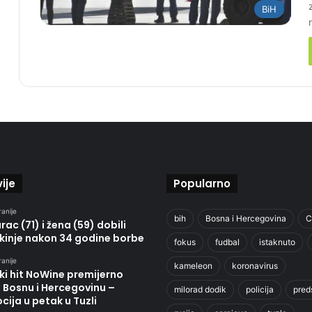
BiH
ije
Popularno
ranije
bih
Bosna i Hercegovina
C
ac (71) i žena (59) dobili
kinje nakon 34 godine borbe
fokus
fudbal
istaknuto
ranije
kameleon
koronavirus
ki hit NoWine premijerno
u Bosnu i Hercegovinu –
milorad dodik
policija
pred
ija u petak u Tuzli