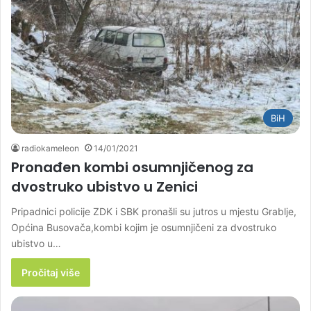
BiH
radiokameleon
14/01/2021
Pronađen kombi osumnjičenog za
dvostruko ubistvo u Zenici
Pripadnici policije ZDK i SBK pronašli su jutros u mjestu Grablje,
Općina Busovača,kombi kojim je osumnjičeni za dvostruko
ubistvo u…
Pročitaj više