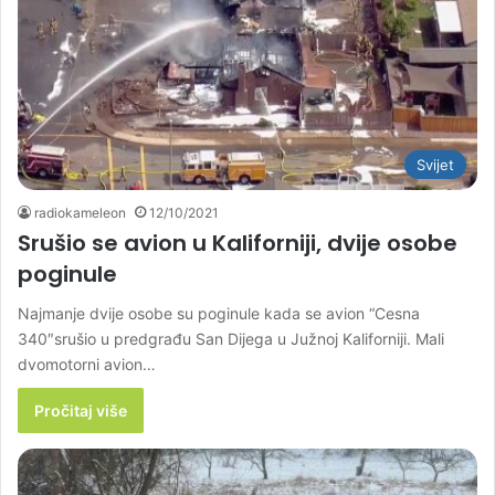
Svijet
radiokameleon
12/10/2021
Srušio se avion u Kaliforniji, dvije osobe
poginule
Najmanje dvije osobe su poginule kada se avion “Cesna
340″srušio u predgrađu San Dijega u Južnoj Kaliforniji. Mali
dvomotorni avion…
Pročitaj više