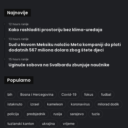
Najnovije
12 hours ranije
Kako rashladiti prostoriju bez klima-uređaja
13 hours ranije
Sud u Novom Meksiku naložio Meta kompaniji da plati
dodatnih 567 miliona dolara zbog štete djeci
15 hours ranije
Uginuće sobova na Svalbardu zbunjuje naučnike
Popularno
bih
Bosna i Hercegovina
Covid-19
fokus
fudbal
istaknuto
izrael
kameleon
koronavirus
milorad dodik
policija
predsjednik
rusija
sarajevo
tuzla
tuzlanski kanton
ukrajina
vrijeme