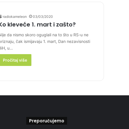
radiokameleon
03/03/2020
Ko kleveće 1. mart i zašto?
Nije da nismo skoro oguglali na to što u RS-u ne
priznaju, čak ismijavaju 1. mart, Dan nezavisnosti
BiH, u…
Pročitaj više
Preporučujemo