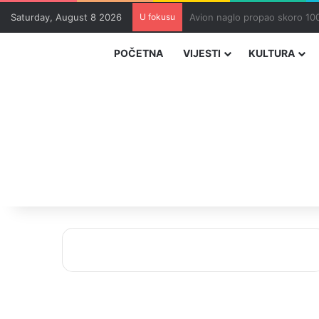
Saturday, August 8 2026
U fokusu
Zvizdić, Magazinović i Kojovi
POČETNA
VIJESTI
KULTURA