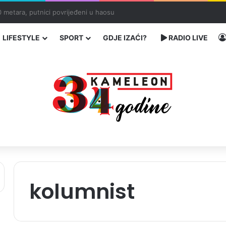
ć traže poseban status za Memorijalni centar Srebrenica
LIFESTYLE
SPORT
GDJE IZAĆI?
RADIO LIVE
kolumnist