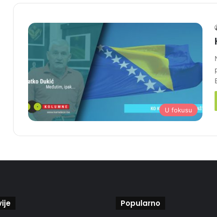
U fokusu
ije
Popularno