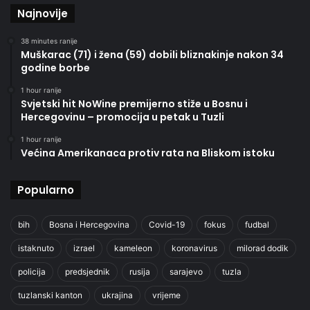
Najnovije
38 minutes ranije
Muškarac (71) i žena (59) dobili bliznakinje nakon 34
godine borbe
1 hour ranije
Svjetski hit NoWine premijerno stiže u Bosnu i
Hercegovinu – promocija u petak u Tuzli
1 hour ranije
Većina Amerikanaca protiv rata na Bliskom istoku
Popularno
bih
Bosna i Hercegovina
Covid-19
fokus
fudbal
istaknuto
izrael
kameleon
koronavirus
milorad dodik
policija
predsjednik
rusija
sarajevo
tuzla
tuzlanski kanton
ukrajina
vrijeme