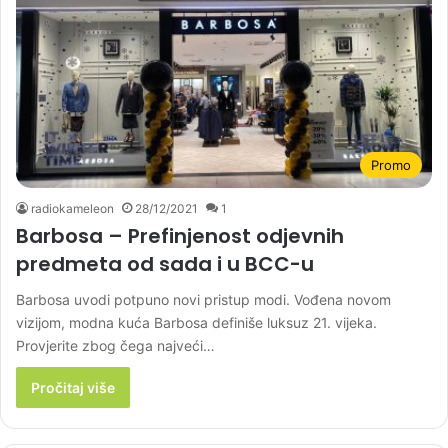
Promo
radiokameleon
28/12/2021
1
Barbosa – Prefinjenost odjevnih
predmeta od sada i u BCC-u
Barbosa uvodi potpuno novi pristup modi. Vođena novom
vizijom, modna kuća Barbosa definiše luksuz 21. vijeka.
Provjerite zbog čega najveći…
Pročitaj više