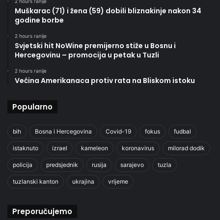
2 hours ranije
Muškarac (71) i žena (59) dobili bliznakinje nakon 34
godine borbe
2 hours ranije
Svjetski hit NoWine premijerno stiže u Bosnu i
Hercegovinu – promocija u petak u Tuzli
2 hours ranije
Većina Amerikanaca protiv rata na Bliskom istoku
Popularno
bih
Bosna i Hercegovina
Covid-19
fokus
fudbal
istaknuto
izrael
kameleon
koronavirus
milorad dodik
policija
predsjednik
rusija
sarajevo
tuzla
tuzlanski kanton
ukrajina
vrijeme
Preporučujemo