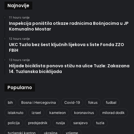
Najnovije
11 hours ranije
Inspekcija poništila otkaze radnicima Bošnjacima u JP
Komunalno Mostar
12 hours ranije
UKC Tuzla bez šest ključnih lijekova s liste Fonda ZZO
FBiH
13 hours ranije
Hiljade biciklista ponovo stižu na ulice Tuzle: Zakazana
14. Tuzlanska biciklijada
Popularno
bih
Bosna i Hercegovina
Covid-19
fokus
fudbal
istaknuto
izrael
kameleon
koronavirus
milorad dodik
policija
predsjednik
rusija
sarajevo
tuzla
tuzlanski kanton
ukrajina
vrijeme