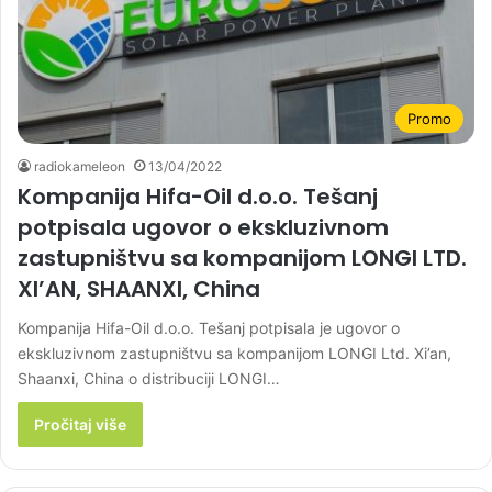
Promo
radiokameleon
13/04/2022
Kompanija Hifa-Oil d.o.o. Tešanj
potpisala ugovor o ekskluzivnom
zastupništvu sa kompanijom LONGI LTD.
XI’AN, SHAANXI, China
Kompanija Hifa-Oil d.o.o. Tešanj potpisala je ugovor o
ekskluzivnom zastupništvu sa kompanijom LONGI Ltd. Xi’an,
Shaanxi, China o distribuciji LONGI…
Pročitaj više