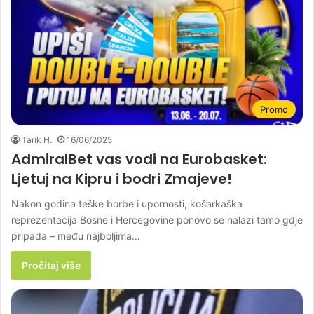
Promo
Tarik H.
16/06/2025
AdmiralBet vas vodi na Eurobasket:
Ljetuj na Kipru i bodri Zmajeve!
Nakon godina teške borbe i upornosti, košarkaška
reprezentacija Bosne i Hercegovine ponovo se nalazi tamo gdje
pripada – među najboljima…
Pročitaj više