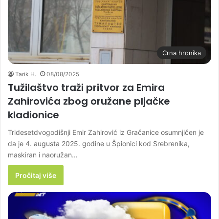
Crna hronika
Tarik H.
08/08/2025
Tužilaštvo traži pritvor za Emira
Zahirovića zbog oružane pljačke
kladionice
Tridesetdvogodišnji Emir Zahirović iz Gračanice osumnjičen je
da je 4. augusta 2025. godine u Špionici kod Srebrenika,
maskiran i naoružan…
Pročitaj više