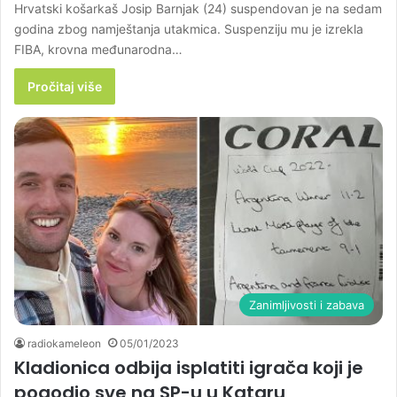
Hrvatski košarkaš Josip Barnjak (24) suspendovan je na sedam
godina zbog namještanja utakmica. Suspenziju mu je izrekla
FIBA, krovna međunarodna…
Pročitaj više
Zanimljivosti i zabava
radiokameleon
05/01/2023
Kladionica odbija isplatiti igrača koji je
pogodio sve na SP-u u Kataru