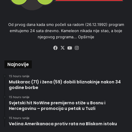
Od prvog dana kada smo počeli sa radom (26.12.1992) program
emitujemo 24 sata dnevno. Kameleon nikada nije stao, a boje
njegovog programa...
Opširnije
Facebook
X
YouTube
Instagram
Najnovije
15 hours ranije
Muškarac (71) i žena (59) dobili bliznakinje nakon 34
godine borbe
15 hours ranije
Svjetski hit NoWine premijerno stiže u Bosnu i
Hercegovinu – promocija u petak u Tuzli
15 hours ranije
Većina Amerikanaca protiv rata na Bliskom istoku