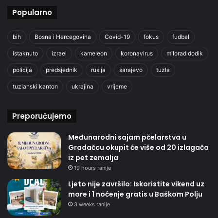
Popularno
bih
Bosna i Hercegovina
Covid-19
fokus
fudbal
istaknuto
izrael
kameleon
koronavirus
milorad dodik
policija
predsjednik
rusija
sarajevo
tuzla
tuzlanski kanton
ukrajina
vrijeme
Preporučujemo
Međunarodni sajam pčelarstva u
Gradačcu okupit će više od 20 izlagača
iz pet zemalja
19 hours ranije
Ljeto nije završilo: Iskoristite vikend uz
more i 1 noćenje gratis u Baškom Polju
3 weeks ranije