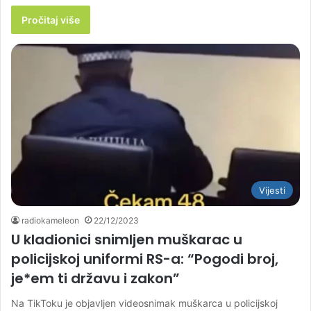
Pročitaj više
Vijesti
radiokameleon
22/12/2023
U kladionici snimljen muškarac u
policijskoj uniformi RS-a: “Pogodi broj,
je*em ti državu i zakon”
Na TikToku je objavljen videosnimak muškarca u policijskoj