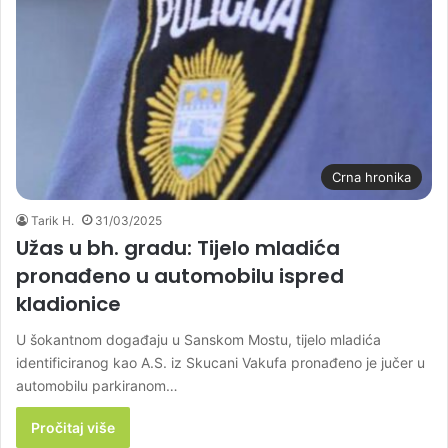
Crna hronika
Tarik H.
31/03/2025
Užas u bh. gradu: Tijelo mladića
pronađeno u automobilu ispred
kladionice
U šokantnom događaju u Sanskom Mostu, tijelo mladića
identificiranog kao A.S. iz Skucani Vakufa pronađeno je jučer u
automobilu parkiranom…
Pročitaj više