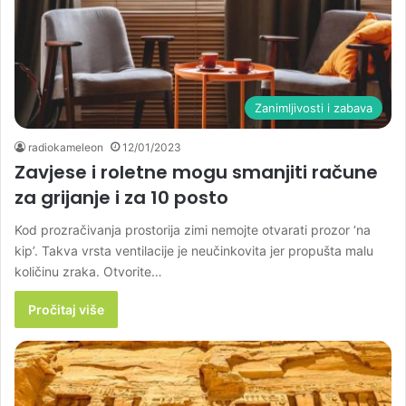
Zanimljivosti i zabava
radiokameleon
12/01/2023
Zavjese i roletne mogu smanjiti račune
za grijanje i za 10 posto
Kod prozračivanja prostorija zimi nemojte otvarati prozor ‘na
kip’. Takva vrsta ventilacije je neučinkovita jer propušta malu
količinu zraka. Otvorite…
Pročitaj više