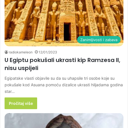
Zanimljivosti i zabava
radiokameleon
12/01/2023
U Egiptu pokušali ukrasti kip Ramzesa II,
nisu uspijeli
Egipatske vlasti objavile su da su uhapsile tri osobe koje su
pokušale kod Asuana pomoću dizalice ukrasti hiljadama godina
star…
Pročitaj više