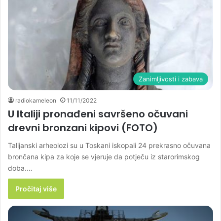
Zanimljivosti i zabava
radiokameleon
11/11/2022
U Italiji pronađeni savršeno očuvani
drevni bronzani kipovi (FOTO)
Talijanski arheolozi su u Toskani iskopali 24 prekrasno očuvana
brončana kipa za koje se vjeruje da potječu iz starorimskog
doba.…
Pročitaj više