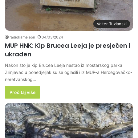
Valter Tuzlanski
radiokameleon
04/03/2024
MUP HNK: Kip Brucea Leeja je presječen i
ukraden
Nakon što je kip Brucea Leeja nestao iz mostarskog parka
Zrinjevac u ponedjeljak su se oglasili i iz MUP-a Hercegovačko-
neretvanskog…
Pročitaj više