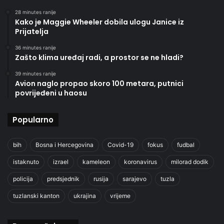
28 minutes ranije
Kako je Maggie Wheeler dobila ulogu Janice iz
Prijatelja
36 minutes ranije
Zašto klima uređaj radi, a prostor se ne hladi?
39 minutes ranije
Avion naglo propao skoro 100 metara, putnici
povrijeđeni u haosu
Popularno
bih
Bosna i Hercegovina
Covid-19
fokus
fudbal
istaknuto
izrael
kameleon
koronavirus
milorad dodik
policija
predsjednik
rusija
sarajevo
tuzla
tuzlanski kanton
ukrajina
vrijeme