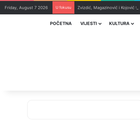
Friday, August 7 2026
U fokusu
Zvizdić, Magazinović i Kojović 
POČETNA
VIJESTI
KULTURA