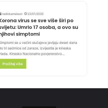
radiokameleon
23/01/2020
Korona virus se sve više širi po
svijetu: Umrlo 17 osoba, a ovo su
njihovi simptomi
Simptomi se u većini slučajeva javljaju deset dana
do tri sedmice od zaraze, izvijestila je kineska
vlada. Kinesko Nacionalno povjerenstvo…
Pročitaj više