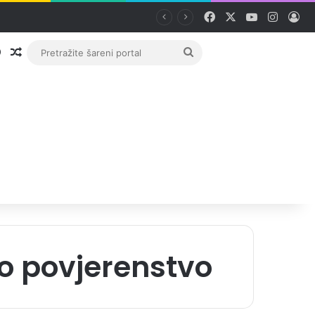
Facebook
X
YouTube
Instag
Pri
Prijava
Random članak
Pretražite
šareni
portal
o povjerenstvo