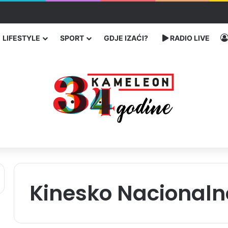
traže poseban status za Memorijalni centar Srebrenica
LIFESTYLE
SPORT
GDJE IZAĆI?
RADIO LIVE
Kinesko Nacionaln