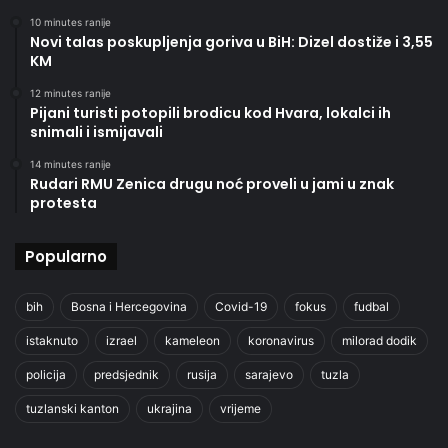
10 minutes ranije
Novi talas poskupljenja goriva u BiH: Dizel dostiže i 3,55
KM
12 minutes ranije
Pijani turisti potopili brodicu kod Hvara, lokalci ih
snimali i ismijavali
14 minutes ranije
Rudari RMU Zenica drugu noć proveli u jami u znak
protesta
Popularno
bih
Bosna i Hercegovina
Covid-19
fokus
fudbal
istaknuto
izrael
kameleon
koronavirus
milorad dodik
policija
predsjednik
rusija
sarajevo
tuzla
tuzlanski kanton
ukrajina
vrijeme