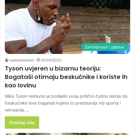
Zanimljivosti i zabava
radiokameleon
20/04/2022
Tyson uvjeren u bizarnu teoriju:
Bogataši otimaju beskućnike i koriste ih
kao lovinu
Mike Tyson nedavno je podijelio svoju prilično čudnu teoriju da
beskućnike love bogataši kojima to predstavlja vid sporta i
rekreacije.…
Pročitaj više