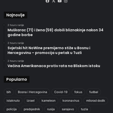
Facebook
X
YouTube
Instagram
Najnovije
2 hours ranije
Muškarac (71) i žena (59) dobili bliznakinje nakon 34
godine borbe
2 hours ranije
Svjetski hit NoWine premijerno stiže u Bosnu i
Hercegovinu – promocija u petak u Tuzli
2 hours ranije
Većina Amerikanaca protiv rata na Bliskom istoku
Popularno
bih
Bosna i Hercegovina
Covid-19
fokus
fudbal
istaknuto
izrael
kameleon
koronavirus
milorad dodik
policija
predsjednik
rusija
sarajevo
tuzla