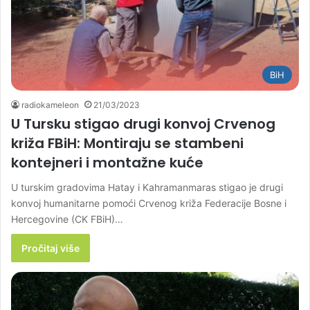
BiH
radiokameleon
21/03/2023
U Tursku stigao drugi konvoj Crvenog
križa FBiH: Montiraju se stambeni
kontejneri i montažne kuće
U turskim gradovima Hatay i Kahramanmaras stigao je drugi
konvoj humanitarne pomoći Crvenog križa Federacije Bosne i
Hercegovine (CK FBiH)…
Pročitaj više