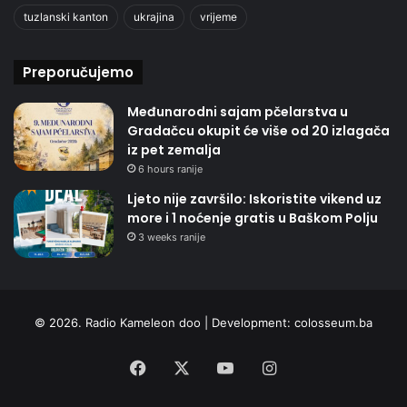
tuzlanski kanton
ukrajina
vrijeme
Preporučujemo
Međunarodni sajam pčelarstva u
Gradačcu okupit će više od 20 izlagača
iz pet zemalja
6 hours ranije
Ljeto nije završilo: Iskoristite vikend uz
more i 1 noćenje gratis u Baškom Polju
3 weeks ranije
© 2026. Radio Kameleon doo | Development:
colosseum.ba
Facebook
X
YouTube
Instagram