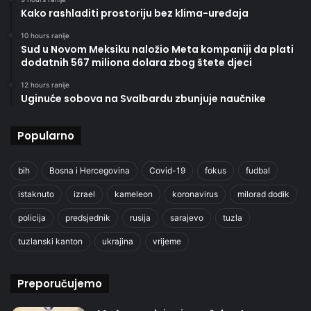
Kako rashladiti prostoriju bez klima-uređaja
10 hours ranije
Sud u Novom Meksiku naložio Meta kompaniji da plati
dodatnih 567 miliona dolara zbog štete djeci
12 hours ranije
Uginuće sobova na Svalbardu zbunjuje naučnike
Popularno
bih
Bosna i Hercegovina
Covid-19
fokus
fudbal
istaknuto
izrael
kameleon
koronavirus
milorad dodik
policija
predsjednik
rusija
sarajevo
tuzla
tuzlanski kanton
ukrajina
vrijeme
Preporučujemo