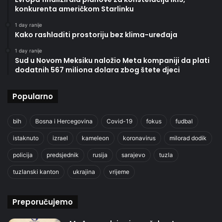
konkurenta američkom Starlinku
1 day ranije
Kako rashladiti prostoriju bez klima-uređaja
1 day ranije
Sud u Novom Meksiku naložio Meta kompaniji da plati
dodatnih 567 miliona dolara zbog štete djeci
Popularno
bih
Bosna i Hercegovina
Covid-19
fokus
fudbal
istaknuto
izrael
kameleon
koronavirus
milorad dodik
policija
predsjednik
rusija
sarajevo
tuzla
tuzlanski kanton
ukrajina
vrijeme
Preporučujemo