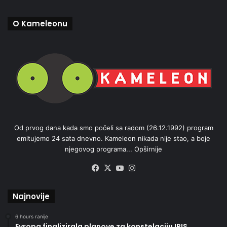
O Kameleonu
Od prvog dana kada smo počeli sa radom (26.12.1992) program
emitujemo 24 sata dnevno. Kameleon nikada nije stao, a boje
njegovog programa...
Opširnije
Facebook
X
YouTube
Instagram
Najnovije
6 hours ranije
Evropa finalizirala planove za konstelaciju IRIS,