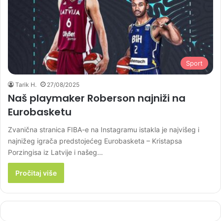
Sport
Tarik H.
27/08/2025
Naš playmaker Roberson najniži na
Eurobasketu
Zvanična stranica FIBA-e na Instagramu istakla je najvišeg i
najnižeg igrača predstojećeg Eurobasketa – Kristapsa
Porzingisa iz Latvije i našeg…
Pročitaj više