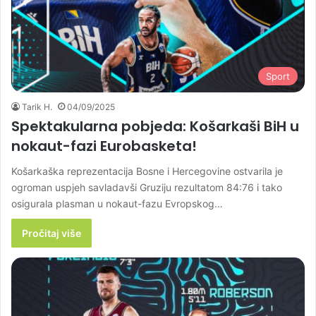
Sport
Tarik H.
04/09/2025
Spektakularna pobjeda: Košarkaši BiH u
nokaut-fazi Eurobasketa!
Košarkaška reprezentacija Bosne i Hercegovine ostvarila je
ogroman uspjeh savladavši Gruziju rezultatom 84:76 i tako
osigurala plasman u nokaut-fazu Evropskog…
Pročitaj više