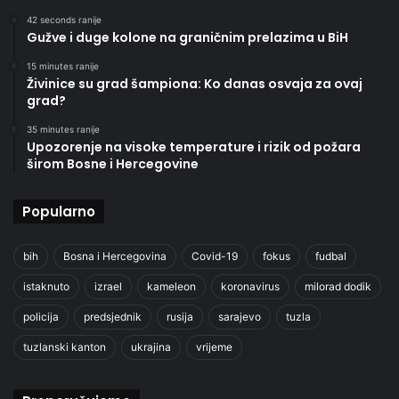
42 seconds ranije
Gužve i duge kolone na graničnim prelazima u BiH
15 minutes ranije
Živinice su grad šampiona: Ko danas osvaja za ovaj
grad?
35 minutes ranije
Upozorenje na visoke temperature i rizik od požara
širom Bosne i Hercegovine
Popularno
bih
Bosna i Hercegovina
Covid-19
fokus
fudbal
istaknuto
izrael
kameleon
koronavirus
milorad dodik
policija
predsjednik
rusija
sarajevo
tuzla
tuzlanski kanton
ukrajina
vrijeme