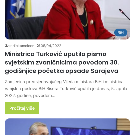
BiH
radiokameleon
05/04/2022
Ministrica Turković uputila pismo
svjetskim zvaničnicima povodom 30.
godišnjice početka opsade Sarajeva
Zamjenica predsjedavajućeg Vijeća ministara BiH i ministrica
vanjskih poslova BiH Bisera Turković uputila je danas, 5. aprila
2022. godine, povodom…
Pročitaj više