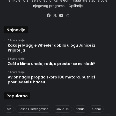
emitujemo 24 sata dnevno. Kameleon nikada nije stao, a boje
njegovog programa...
Opširnije
Facebook
X
YouTube
Instagram
Najnovije
6 hours ranije
Kako je Maggie Wheeler dobila ulogu Janice iz
Prijatelja
6 hours ranije
Zašto klima uređaj radi, a prostor se ne hladi?
6 hours ranije
Avion naglo propao skoro 100 metara, putnici
povrijeđeni u haosu
Popularno
bih
Bosna i Hercegovina
Covid-19
fokus
fudbal