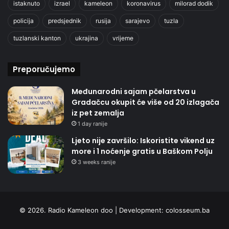
istaknuto
izrael
kameleon
koronavirus
milorad dodik
policija
predsjednik
rusija
sarajevo
tuzla
tuzlanski kanton
ukrajina
vrijeme
Preporučujemo
Međunarodni sajam pčelarstva u
Gradačcu okupit će više od 20 izlagača
iz pet zemalja
1 day ranije
Ljeto nije završilo: Iskoristite vikend uz
more i 1 noćenje gratis u Baškom Polju
3 weeks ranije
© 2026. Radio Kameleon doo | Development:
colosseum.ba