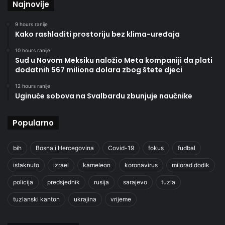
Najnovije
9 hours ranije
Kako rashladiti prostoriju bez klima-uređaja
10 hours ranije
Sud u Novom Meksiku naložio Meta kompaniji da plati
dodatnih 567 miliona dolara zbog štete djeci
12 hours ranije
Uginuće sobova na Svalbardu zbunjuje naučnike
Popularno
bih
Bosna i Hercegovina
Covid-19
fokus
fudbal
istaknuto
izrael
kameleon
koronavirus
milorad dodik
policija
predsjednik
rusija
sarajevo
tuzla
tuzlanski kanton
ukrajina
vrijeme