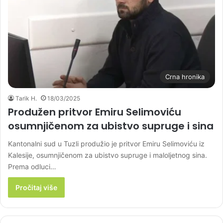
Crna hronika
Tarik H.
18/03/2025
Produžen pritvor Emiru Selimoviću
osumnjičenom za ubistvo supruge i sina
Kantonalni sud u Tuzli produžio je pritvor Emiru Selimoviću iz
Kalesije, osumnjičenom za ubistvo supruge i maloljetnog sina.
Prema odluci…
Pročitaj više