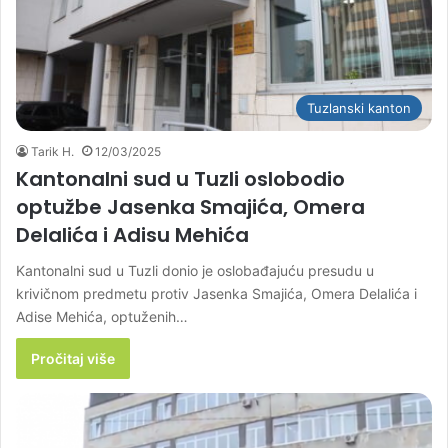
Tuzlanski kanton
Tarik H.
12/03/2025
Kantonalni sud u Tuzli oslobodio
optužbe Jasenka Smajića, Omera
Delalića i Adisu Mehića
Kantonalni sud u Tuzli donio je oslobađajuću presudu u
krivičnom predmetu protiv Jasenka Smajića, Omera Delalića i
Adise Mehića, optuženih…
Pročitaj više