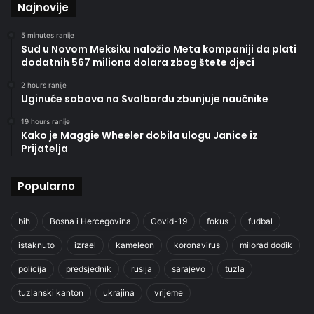
Najnovije
5 minutes ranije
Sud u Novom Meksiku naložio Meta kompaniji da plati
dodatnih 567 miliona dolara zbog štete djeci
2 hours ranije
Uginuće sobova na Svalbardu zbunjuje naučnike
19 hours ranije
Kako je Maggie Wheeler dobila ulogu Janice iz
Prijatelja
Popularno
bih
Bosna i Hercegovina
Covid-19
fokus
fudbal
istaknuto
izrael
kameleon
koronavirus
milorad dodik
policija
predsjednik
rusija
sarajevo
tuzla
tuzlanski kanton
ukrajina
vrijeme