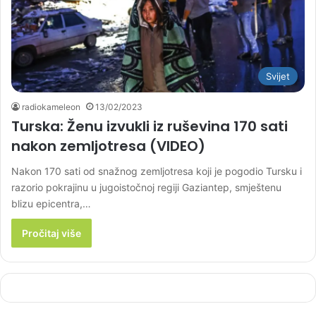
Svijet
radiokameleon
13/02/2023
Turska: Ženu izvukli iz ruševina 170 sati
nakon zemljotresa (VIDEO)
Nakon 170 sati od snažnog zemljotresa koji je pogodio Tursku i
razorio pokrajinu u jugoistočnoj regiji Gaziantep, smještenu
blizu epicentra,…
Pročitaj više