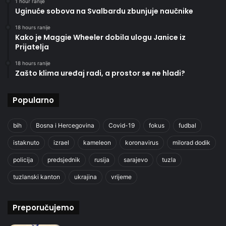
1 hour ranije
Uginuće sobova na Svalbardu zbunjuje naučnike
18 hours ranije
Kako je Maggie Wheeler dobila ulogu Janice iz
Prijatelja
18 hours ranije
Zašto klima uređaj radi, a prostor se ne hladi?
Popularno
bih
Bosna i Hercegovina
Covid-19
fokus
fudbal
istaknuto
izrael
kameleon
koronavirus
milorad dodik
policija
predsjednik
rusija
sarajevo
tuzla
tuzlanski kanton
ukrajina
vrijeme
Preporučujemo