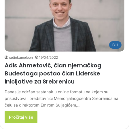
BiH
radiokameleon
19/04/2022
Adis Ahmetović, član njemačkog
Budestaga postao član Liderske
inicijative za Srebrenicu
Danas je održan sastanak u online formatu na kojem su
prisustvovali predstavnici Memorijalnogcentra Srebrenica na
čelu sa direktorom Emirom Suljagićem,…
Pročitaj više