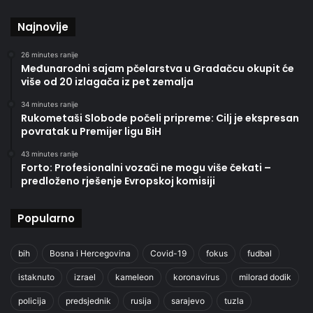
Najnovije
26 minutes ranije
Međunarodni sajam pčelarstva u Gradačcu okupit će
više od 20 izlagača iz pet zemalja
34 minutes ranije
Rukometaši Slobode počeli pripreme: Cilj je ekspresan
povratak u Premijer ligu BiH
43 minutes ranije
Forto: Profesionalni vozači ne mogu više čekati –
predloženo rješenje Evropskoj komisiji
Popularno
bih
Bosna i Hercegovina
Covid-19
fokus
fudbal
istaknuto
izrael
kameleon
koronavirus
milorad dodik
policija
predsjednik
rusija
sarajevo
tuzla