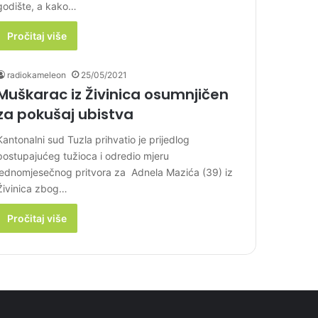
godište, a kako…
Pročitaj više
radiokameleon
25/05/2021
Muškarac iz Živinica osumnjičen
za pokušaj ubistva
Kantonalni sud Tuzla prihvatio je prijedlog
postupajućeg tužioca i odredio mjeru
jednomjesečnog pritvora za Adnela Mazića (39) iz
Živinica zbog…
Pročitaj više