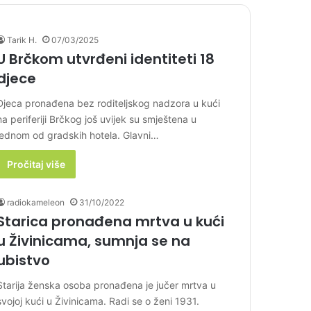
Tarik H.
07/03/2025
U Brčkom utvrđeni identiteti 18
djece
Djeca pronađena bez roditeljskog nadzora u kući
na periferiji Brčkog još uvijek su smještena u
jednom od gradskih hotela. Glavni…
Pročitaj više
radiokameleon
31/10/2022
Starica pronađena mrtva u kući
u Živinicama, sumnja se na
ubistvo
Starija ženska osoba pronađena je jučer mrtva u
svojoj kući u Živinicama. Radi se o ženi 1931.