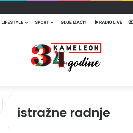
traže poseban status za Memorijalni centar Srebrenica
LIFESTYLE
SPORT
GDJE IZAĆI?
RADIO LIVE
istražne radnje