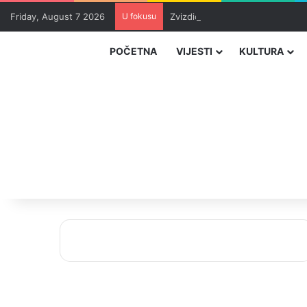
Friday, August 7 2026
U fokusu
Zvizdić, Magazinović i Kojović 
POČETNA
VIJESTI
KULTURA