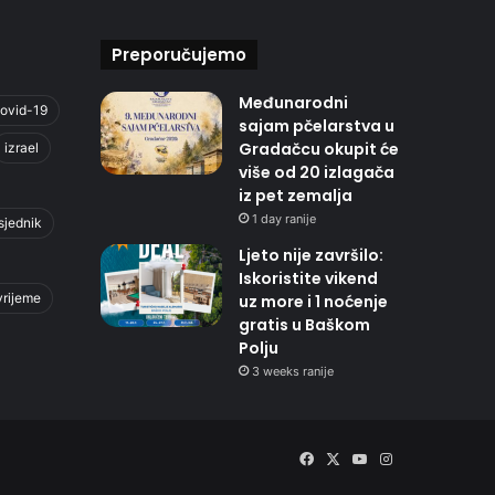
Preporučujemo
Međunarodni
ovid-19
sajam pčelarstva u
Gradačcu okupit će
izrael
više od 20 izlagača
iz pet zemalja
1 day ranije
sjednik
Ljeto nije završilo:
Iskoristite vikend
vrijeme
uz more i 1 noćenje
gratis u Baškom
Polju
3 weeks ranije
Facebook
X
YouTube
Instagram