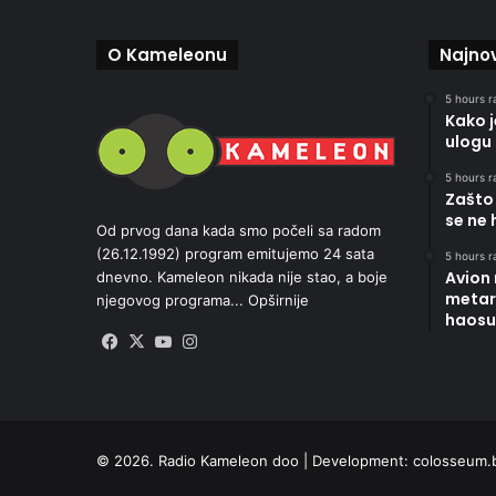
O Kameleonu
Najnov
5 hours r
Kako 
ulogu 
5 hours r
Zašto 
se ne 
Od prvog dana kada smo počeli sa radom
(26.12.1992) program emitujemo 24 sata
5 hours r
Avion
dnevno. Kameleon nikada nije stao, a boje
metara
njegovog programa...
Opširnije
haosu
Facebook
X
YouTube
Instagram
© 2026. Radio Kameleon doo | Development:
colosseum.