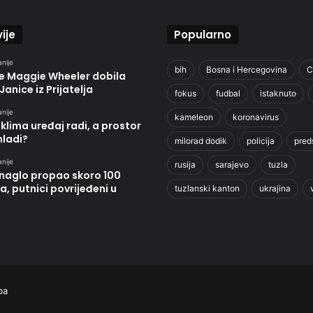
ije
Popularno
anije
bih
Bosna i Hercegovina
C
je Maggie Wheeler dobila
Janice iz Prijatelja
fokus
fudbal
istaknuto
anije
kameleon
koronavirus
klima uređaj radi, a prostor
hladi?
milorad dodik
policija
pred
anije
rusija
sarajevo
tuzla
 naglo propao skoro 100
, putnici povrijeđeni u
tuzlanski kanton
ukrajina
ba