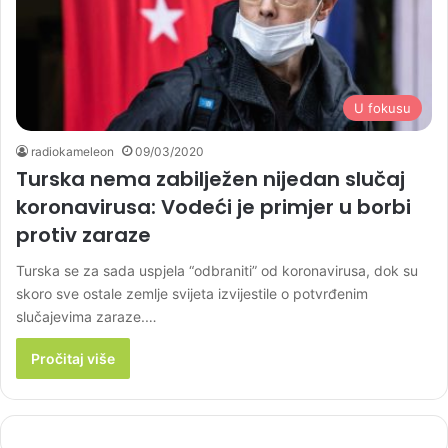
U fokusu
radiokameleon
09/03/2020
Turska nema zabilježen nijedan slučaj
koronavirusa: Vodeći je primjer u borbi
protiv zaraze
Turska se za sada uspjela “odbraniti” od koronavirusa, dok su
skoro sve ostale zemlje svijeta izvijestile o potvrđenim
slučajevima zaraze.…
Pročitaj više