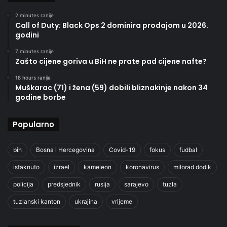
2 minutes ranije
Call of Duty: Black Ops 2 dominira prodajom u 2026.
godini
7 minutes ranije
Zašto cijene goriva u BiH ne prate pad cijene nafte?
18 hours ranije
Muškarac (71) i žena (59) dobili bliznakinje nakon 34
godine borbe
Popularno
bih
Bosna i Hercegovina
Covid-19
fokus
fudbal
istaknuto
izrael
kameleon
koronavirus
milorad dodik
policija
predsjednik
rusija
sarajevo
tuzla
tuzlanski kanton
ukrajina
vrijeme