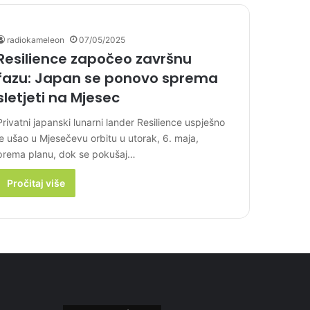
radiokameleon
07/05/2025
Resilience započeo završnu
fazu: Japan se ponovo sprema
sletjeti na Mjesec
Privatni japanski lunarni lander Resilience uspješno
je ušao u Mjesečevu orbitu u utorak, 6. maja,
prema planu, dok se pokušaj…
Pročitaj više