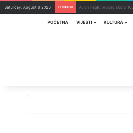
Saturday, August 8 2026
U fokusu
Zvizdić, Magazinović i Kojovi
POČETNA
VIJESTI
KULTURA