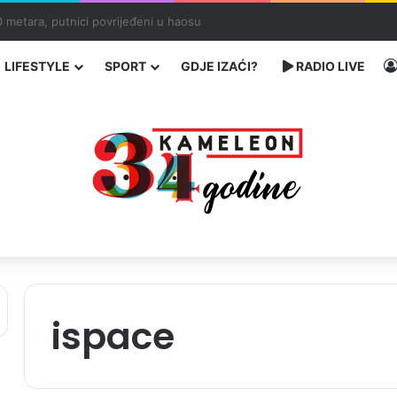
ć traže poseban status za Memorijalni centar Srebrenica
LIFESTYLE
SPORT
GDJE IZAĆI?
RADIO LIVE
ispace