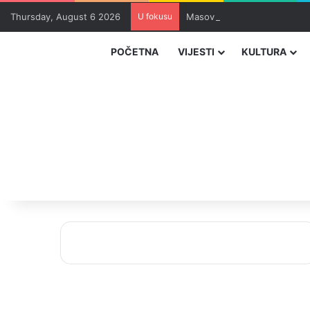
Thursday, August 6 2026
U fokusu
Masovna epidemija parazita 
POČETNA
VIJESTI
KULTURA