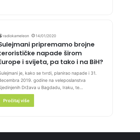
radiokameleon
14/01/2020
Sulejmani pripremamo brojne
terorističke napade širom
Europe i svijeta, pa tako i na BiH?
Sulejmani je, kako se tvrdi, planirao napade i 31.
decembra 2019. godine na veleposlanstva
Sjedinjenih Država u Bagdadu, Iraku, te…
Pročitaj više