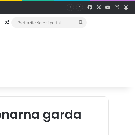
Facebook
X
YouTube
Instag
Pri
Prijava
Random članak
Pretražite
šareni
portal
onarna garda