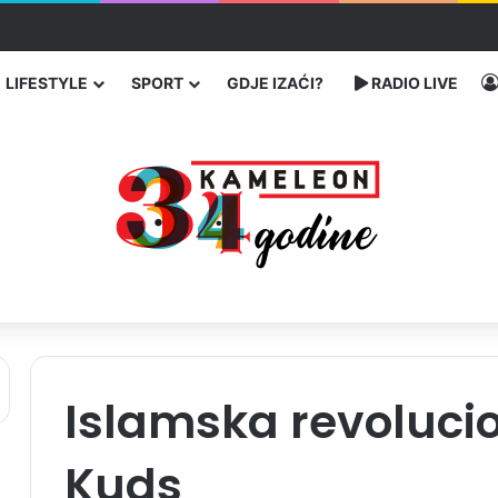
u SAD-u: Više od 25.000 zaraženih
LIFESTYLE
SPORT
GDJE IZAĆI?
RADIO LIVE
Islamska revoluci
Kuds