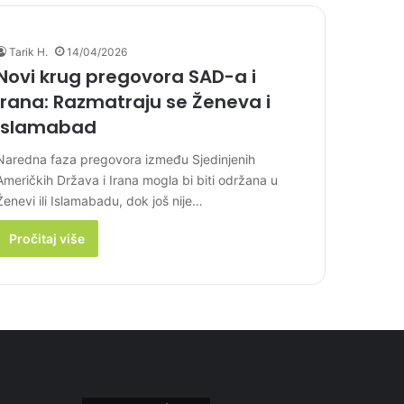
Tarik H.
14/04/2026
Novi krug pregovora SAD-a i
Irana: Razmatraju se Ženeva i
Islamabad
Naredna faza pregovora između Sjedinjenih
Američkih Država i Irana mogla bi biti održana u
Ženevi ili Islamabadu, dok još nije…
Pročitaj više