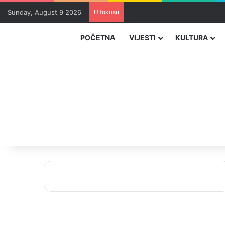
Sunday, August 9 2026
U fokusu
Zvizdić, Magazinović i Kojović
POČETNA
VIJESTI
KULTURA