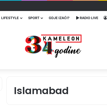
 traže poseban status za Memorijalni centar Srebrenica
LIFESTYLE
SPORT
GDJE IZAĆI?
RADIO LIVE
Islamabad