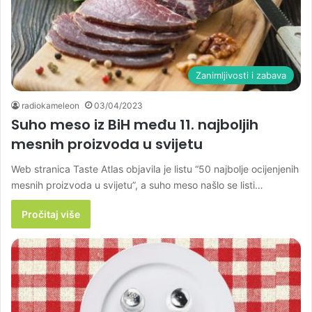
Zanimljivosti i zabava
radiokameleon
03/04/2023
Suho meso iz BiH među 11. najboljih
mesnih proizvoda u svijetu
Web stranica Taste Atlas objavila je listu “50 najbolje ocijenjenih
mesnih proizvoda u svijetu”, a suho meso našlo se listi…
Pročitaj više