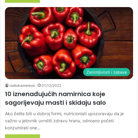
Zanimljivosti i zabava
radiokameleon
01/12/2022
10 iznenađujućih namirnica koje
sagorijevaju masti i skidaju salo
Ako želite biti u dobroj formi, nutricionisti upozoravaju da je
važno u jelovnik uvrstiti zdravu hranu, odnosno početi
konzumirati one…