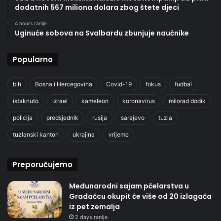
dodatnih 567 miliona dolara zbog štete djeci
4 hours ranije
Uginuće sobova na Svalbardu zbunjuje naučnike
Popularno
bih
Bosna i Hercegovina
Covid-19
fokus
fudbal
istaknuto
izrael
kameleon
koronavirus
milorad dodik
policija
predsjednik
rusija
sarajevo
tuzla
tuzlanski kanton
ukrajina
vrijeme
Preporučujemo
Međunarodni sajam pčelarstva u
Gradačcu okupit će više od 20 izlagača
iz pet zemalja
2 days ranije