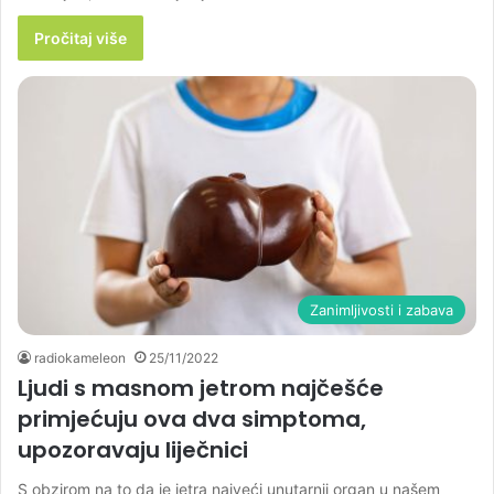
Pročitaj više
Zanimljivosti i zabava
radiokameleon
25/11/2022
Ljudi s masnom jetrom najčešće
primjećuju ova dva simptoma,
upozoravaju liječnici
S obzirom na to da je jetra najveći unutarnji organ u našem