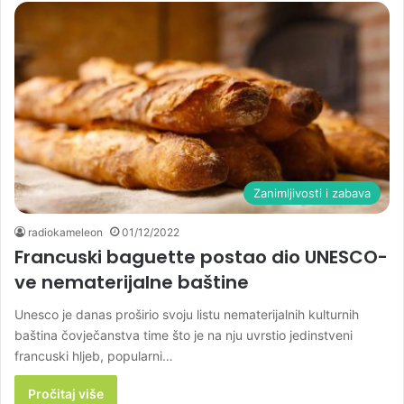
Zanimljivosti i zabava
radiokameleon
01/12/2022
Francuski baguette postao dio UNESCO-
ve nematerijalne baštine
Unesco je danas proširio svoju listu nematerijalnih kulturnih
baština čovječanstva time što je na nju uvrstio jedinstveni
francuski hljeb, popularni…
Pročitaj više