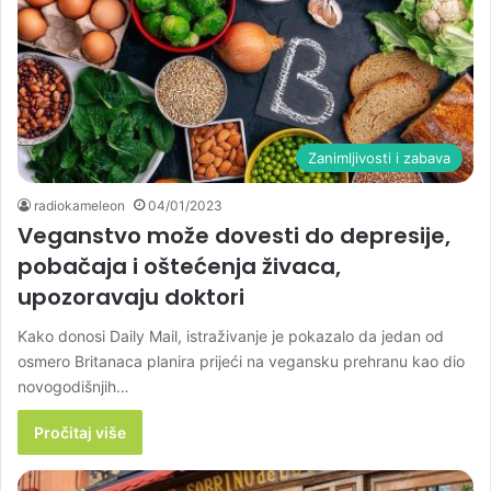
Zanimljivosti i zabava
radiokameleon
04/01/2023
Veganstvo može dovesti do depresije,
pobačaja i oštećenja živaca,
upozoravaju doktori
Kako donosi Daily Mail, istraživanje je pokazalo da jedan od
osmero Britanaca planira prijeći na vegansku prehranu kao dio
novogodišnjih…
Pročitaj više