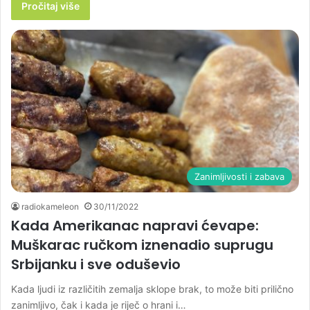
Pročitaj više
Zanimljivosti i zabava
radiokameleon
30/11/2022
Kada Amerikanac napravi ćevape:
Muškarac ručkom iznenadio suprugu
Srbijanku i sve oduševio
Kada ljudi iz različitih zemalja sklope brak, to može biti prilično
zanimljivo, čak i kada je riječ o hrani i…