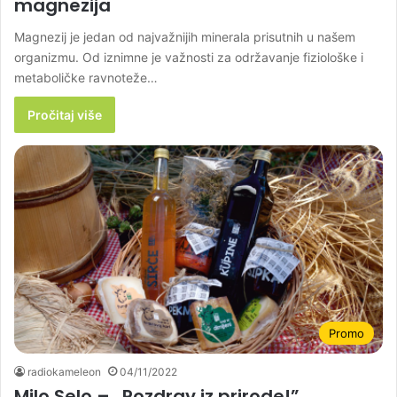
magnezija
Magnezij je jedan od najvažnijih minerala prisutnih u našem
organizmu. Od iznimne je važnosti za održavanje fiziološke i
metaboličke ravnoteže…
Pročitaj više
Promo
radiokameleon
04/11/2022
Milo Selo – „Pozdrav iz prirode!”