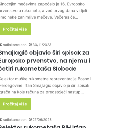
Sinoćnjim mečevima započelo je 16. Evropsko
prvenstvo u rukometu, a već prvog dana vidjeli
smo neke zanimljive mečeve. Večeras će…
Pročitaj više
radiokameleon
30/11/2023
Smajlagić objavio širi spisak za
Europsko prvenstvo, na njemu i
četiri rukometaša Slobode
Selektor muške rukometne reprezentacije Bosne i
Hercegovine Irfan Smajlagić objavio je širi spisak
igrača na koje računa za predstojeći nastup…
Pročitaj više
radiokameleon
27/06/2023
Selektor rukometaša BiH Irfan