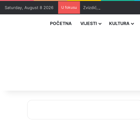
Saturday, August 8 2026
U fokusu
Zvizdić, Magazinović i Kojovi
POČETNA
VIJESTI
KULTURA