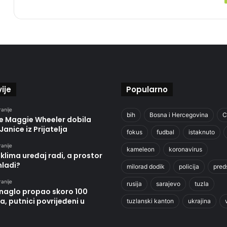
ije
Popularno
ranije
bih
Bosna i Hercegovina
C
je Maggie Wheeler dobila
Janice iz Prijatelja
fokus
fudbal
istaknuto
ranije
kameleon
koronavirus
klima uređaj radi, a prostor
hladi?
milorad dodik
policija
pred
ranije
rusija
sarajevo
tuzla
 naglo propao skoro 100
, putnici povrijeđeni u
tuzlanski kanton
ukrajina