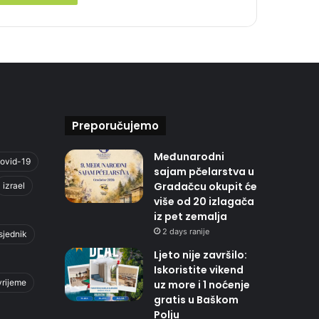
Preporučujemo
Međunarodni
ovid-19
sajam pčelarstva u
Gradačcu okupit će
izrael
više od 20 izlagača
iz pet zemalja
2 days ranije
sjednik
Ljeto nije završilo:
Iskoristite vikend
vrijeme
uz more i 1 noćenje
gratis u Baškom
Polju