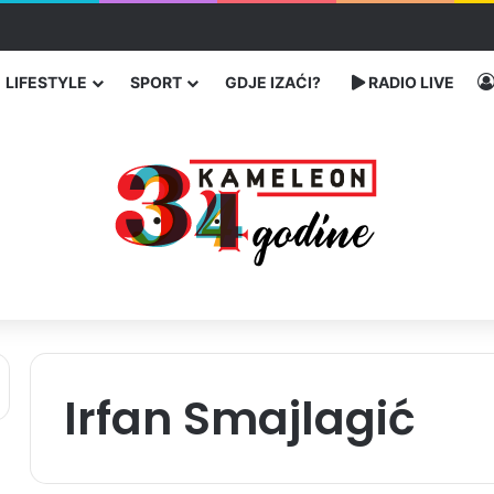
ć traže poseban status za Memorijalni centar Srebrenica
LIFESTYLE
SPORT
GDJE IZAĆI?
RADIO LIVE
Irfan Smajlagić