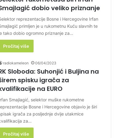
Smajlagić dobio veliko priznanje
Selektor reprezentacije Bosne i Hercegovine Irfan
Smajlagić primljen je u rukometnu Kuću slavnih te
je tako dobio ogromno priznanje za…
Pročitaj više
radiokameleon
06/04/2023
RK Sloboda: Suhonjić i Buljina na
širem spisku igrača za
kvalifikacije na EURO
Irfan Smajlagić, selektor muške rukometne
reprezentacije Bosne i Hercegovine objavio je širi
spisak igrača za posljednje dvije utakmice
kvalifikacija za…
Pročitaj više