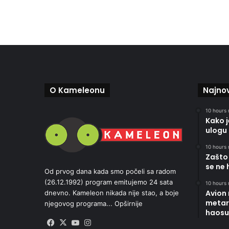
O Kameleonu
Najnov
10 hours 
Kako 
ulogu 
10 hours 
Zašto 
se ne 
Od prvog dana kada smo počeli sa radom
(26.12.1992) program emitujemo 24 sata
10 hours 
Avion
dnevno. Kameleon nikada nije stao, a boje
metara
njegovog programa...
Opširnije
haosu
Facebook
X
YouTube
Instagram