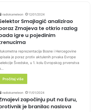
radiokameleon
12/01/2024
Selektor Smajlagić analizirao
poraz Zmajeva te otkrio razlog
pada igre u pojedinim
trenucima
Rukometna reprezentacija Bosne i Hercegovine
upisala je poraz protiv aktulenih prvaka Evrope
selekcije Švedske, u 1. kolu Evropskog prvenstva
u…
Pročitaj više
radiokameleon
11/01/2024
Zmajevi započinju put na Euru,
protivnik je branilac naslova