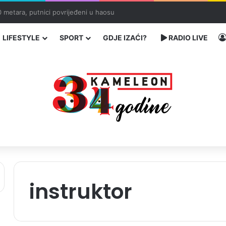
ć traže poseban status za Memorijalni centar Srebrenica
LIFESTYLE
SPORT
GDJE IZAĆI?
RADIO LIVE
instruktor