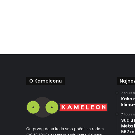
O Kameleonu
Najnov
7 hours r
Kako r
klima
7 hours r
Sud u
Meta 
Od prvog dana kada smo počeli sa radom
567 mi