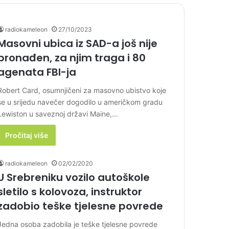
radiokameleon
27/10/2023
Masovni ubica iz SAD-a još nije
pronađen, za njim traga i 80
agenata FBI-ja
Robert Card, osumnjičeni za masovno ubistvo koje
se u srijedu navečer dogodilo u američkom gradu
Lewiston u saveznoj državi Maine,…
Pročitaj više
radiokameleon
02/02/2020
U Srebreniku vozilo autoškole
sletilo s kolovoza, instruktor
zadobio teške tjelesne povrede
Jedna osoba zadobila je teške tjelesne povrede