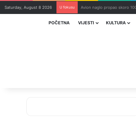
Saturday, August 8 2026
U fokusu
Zvizdić, Magazinović i Kojovi
POČETNA
VIJESTI
KULTURA