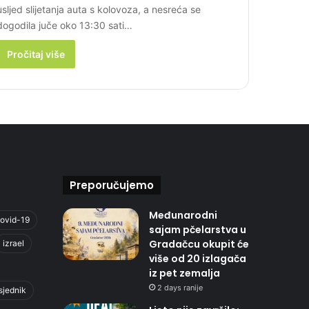
usljed slijetanja auta s kolovoza, a nesreća se
dogodila juče oko 13:30 sati…
Pročitaj više
Preporučujemo
Međunarodni
ovid-19
sajam pčelarstva u
Gradačcu okupit će
izrael
više od 20 izlagača
iz pet zemalja
2 days ranije
sjednik