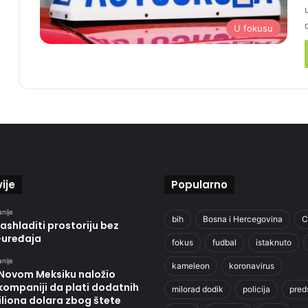
U fokusu
ije
Popularno
anije
bih
Bosna i Hercegovina
C
ashladiti prostoriju bez
-uređaja
fokus
fudbal
istaknuto
anije
kameleon
koronavirus
 Novom Meksiku naložio
kompaniji da plati dodatnih
milorad dodik
policija
pred
liona dolara zbog štete