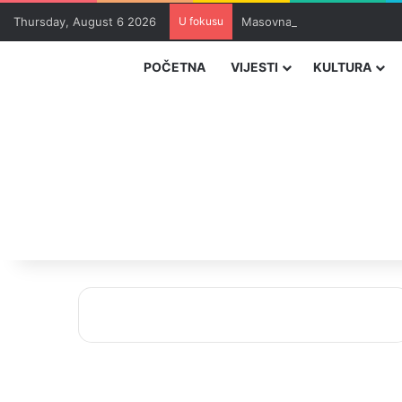
Thursday, August 6 2026
U fokusu
Masovna epidemija parazita 
POČETNA
VIJESTI
KULTURA