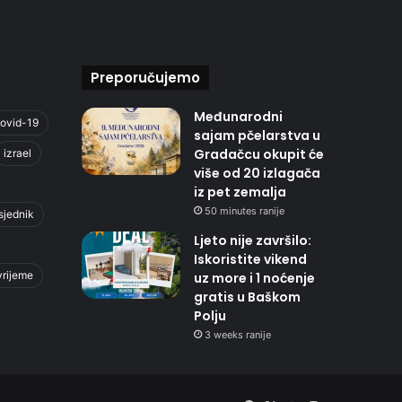
Preporučujemo
Međunarodni
ovid-19
sajam pčelarstva u
Gradačcu okupit će
izrael
više od 20 izlagača
iz pet zemalja
50 minutes ranije
sjednik
Ljeto nije završilo:
Iskoristite vikend
vrijeme
uz more i 1 noćenje
gratis u Baškom
Polju
3 weeks ranije