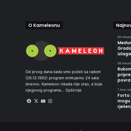
O Kameleonu
Najnov
50 minute
Međun
Gradač
izlaga
58 minute
Rukom
Od prvog dana kada smo počeli sa radom
pripre
(26.12.1992) program emitujemo 24 sata
povrat
dnevno. Kameleon nikada nije stao, a boje
1 hour ran
njegovog programa...
Opširnije
Forto:
mogu 
Facebook
X
YouTube
Instagram
rješen