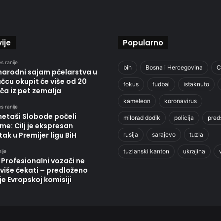
ije
Popularno
s ranije
bih
Bosna i Hercegovina
C
arodni sajam pčelarstva u
cu okupit će više od 20
fokus
fudbal
istaknuto
ča iz pet zemalja
kameleon
koronavirus
s ranije
etaši Slobode počeli
milorad dodik
policija
pred
me: Cilj je ekspresan
ak u Premijer ligu BiH
rusija
sarajevo
tuzla
tuzlanski kanton
ukrajina
ije
 Profesionalni vozači ne
više čekati – predloženo
je Evropskoj komisiji