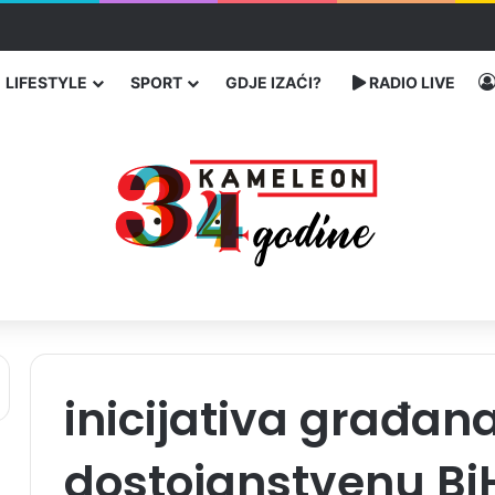
u SAD-u: Više od 25.000 zaraženih
LIFESTYLE
SPORT
GDJE IZAĆI?
RADIO LIVE
inicijativa građan
dostojanstvenu Bi