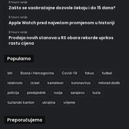
8 hours ranije
Zašto se saobraćajne dozvole čekaju i do 15 dana?
8 hours ranije
Apple Watch pred najvećom promjenom u historiji
8 hours ranije
Prodaja novih stanova u RS obara rekorde uprkos
rastu cijena
Popularno
bih
Bosna i Hercegovina
Covid-19
fokus
fudbal
istaknuto
izrael
kameleon
koronavirus
milorad dodik
policija
predsjednik
rusija
sarajevo
tuzla
tuzlanski kanton
ukrajina
vrijeme
Preporučujemo