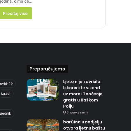
godina, čime će…
Pročitaj više
Preporučujemo
Ljeto nije završilo:
ovid-19
Iskoristite vikend
uz more i 1 noćenje
izrael
gratis u Baškom
Polju
3 weeks ranije
sjednik
barČina u nedjelju
otvara ljetnu baštu