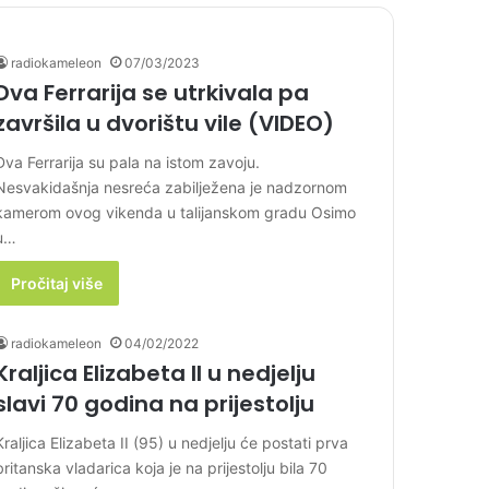
radiokameleon
07/03/2023
Dva Ferrarija se utrkivala pa
završila u dvorištu vile (VIDEO)
Dva Ferrarija su pala na istom zavoju.
Nesvakidašnja nesreća zabilježena je nadzornom
kamerom ovog vikenda u talijanskom gradu Osimo
u…
Pročitaj više
radiokameleon
04/02/2022
Kraljica Elizabeta II u nedjelju
slavi 70 godina na prijestolju
Kraljica Elizabeta II (95) u nedjelju će postati prva
britanska vladarica koja je na prijestolju bila 70