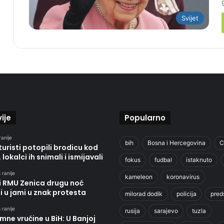
Svijet
ije
Popularno
ranije
bih
Bosna i Hercegovina
C
 turisti potopili brodicu kod
 lokalci ih snimali i ismijavali
fokus
fudbal
istaknuto
 ranije
kameleon
koronavirus
i RMU Zenica drugu noć
i u jami u znak protesta
milorad dodik
policija
pred
 ranije
rusija
sarajevo
tuzla
mne vrućine u BiH: U Banjoj