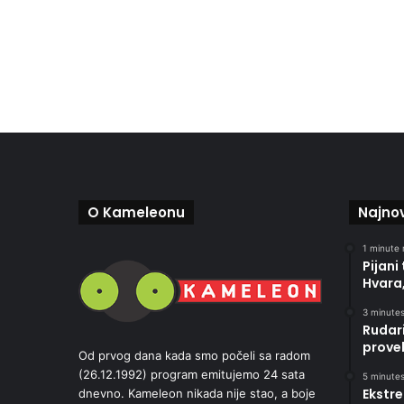
O Kameleonu
Najnov
1 minute 
Pijani
Hvara,
3 minutes
Rudar
provel
Od prvog dana kada smo počeli sa radom
(26.12.1992) program emitujemo 24 sata
5 minutes
Ekstre
dnevno. Kameleon nikada nije stao, a boje