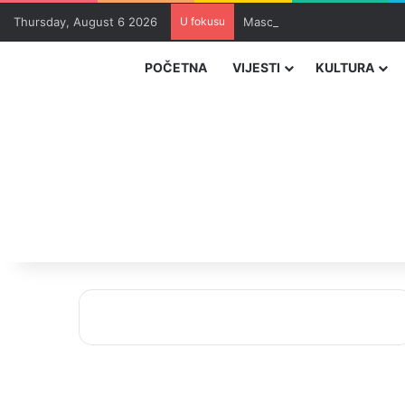
Thursday, August 6 2026
U fokusu
Masovna epidemija parazita 
POČETNA
VIJESTI
KULTURA