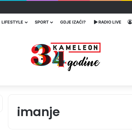
u SAD-u: Više od 25.000 zaraženih
LIFESTYLE
SPORT
GDJE IZAĆI?
RADIO LIVE
imanje