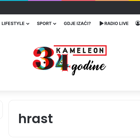
a: Četiri osobe teško povrijeđene
LIFESTYLE
SPORT
GDJE IZAĆI?
RADIO LIVE
hrast