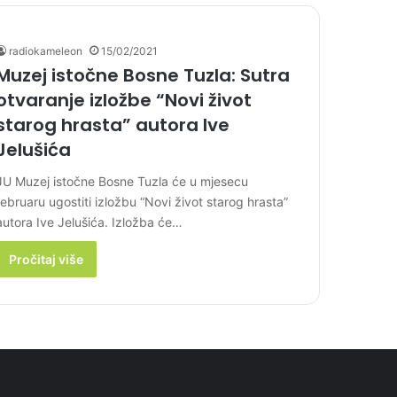
radiokameleon
15/02/2021
Muzej istočne Bosne Tuzla: Sutra
otvaranje izložbe “Novi život
starog hrasta” autora Ive
Jelušića
JU Muzej istočne Bosne Tuzla će u mjesecu
februaru ugostiti izložbu “Novi život starog hrasta”
autora Ive Jelušića. Izložba će…
Pročitaj više