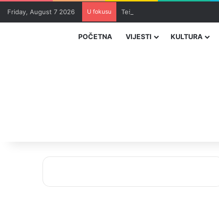
Friday, August 7 2026
U fokusu
Teška nesreća kod Tomislavgrad
POČETNA
VIJESTI
KULTURA