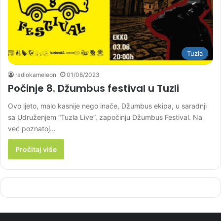
Tuzla
radiokameleon
01/08/2023
Počinje 8. Džumbus festival u Tuzli
Ovo ljeto, malo kasnije nego inače, Džumbus ekipa, u saradnji
sa Udruženjem “Tuzla Live”, započinju Džumbus Festival. Na
već poznatoj…
Pročitaj više