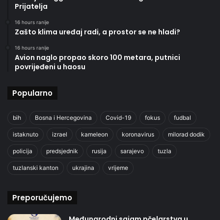
Prijatelja
16 hours ranije
Zašto klima uređaj radi, a prostor se ne hladi?
16 hours ranije
Avion naglo propao skoro 100 metara, putnici
povrijeđeni u haosu
Popularno
bih
Bosna i Hercegovina
Covid-19
fokus
fudbal
istaknuto
izrael
kameleon
koronavirus
milorad dodik
policija
predsjednik
rusija
sarajevo
tuzla
tuzlanski kanton
ukrajina
vrijeme
Preporučujemo
Međunarodni sajam pčelarstva u