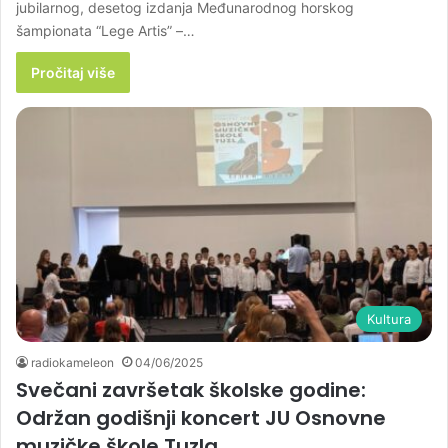
jubilarnog, desetog izdanja Međunarodnog horskog
šampionata “Lege Artis” –…
Pročitaj više
Kultura
radiokameleon
04/06/2025
Svečani završetak školske godine:
Održan godišnji koncert JU Osnovne
muzičke škole Tuzla