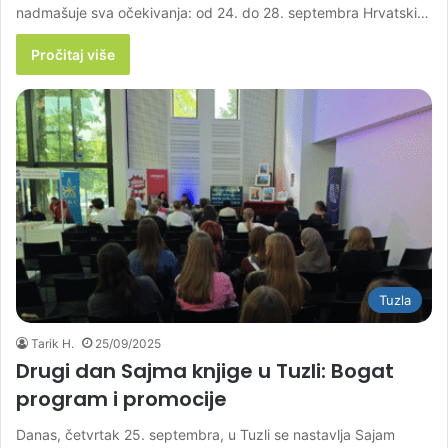
nadmašuje sva očekivanja: od 24. do 28. septembra Hrvatski…
Pročitaj više
Tuzla
Tarik H.
25/09/2025
Drugi dan Sajma knjige u Tuzli: Bogat
program i promocije
Danas, četvrtak 25. septembra, u Tuzli se nastavlja Sajam