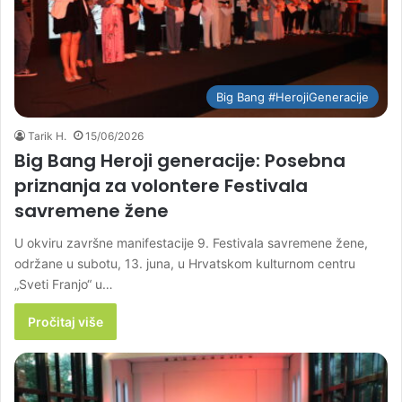
Big Bang #HerojiGeneracije
Tarik H.
15/06/2026
Big Bang Heroji generacije: Posebna
priznanja za volontere Festivala
savremene žene
U okviru završne manifestacije 9. Festivala savremene žene,
održane u subotu, 13. juna, u Hrvatskom kulturnom centru
„Sveti Franjo“ u…
Pročitaj više