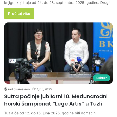
knjige, koji traje od 24. do 28. septembra 2025. godine. Drugi…
Pročitaj više
Kultura
radiokameleon
11/06/2025
Sutra počinje jubilarni 10. Međunarodni
horski šampionat “Lege Artis” u Tuzli
Tuzla će od 12. do 15. juna 2025. godine biti domaćin