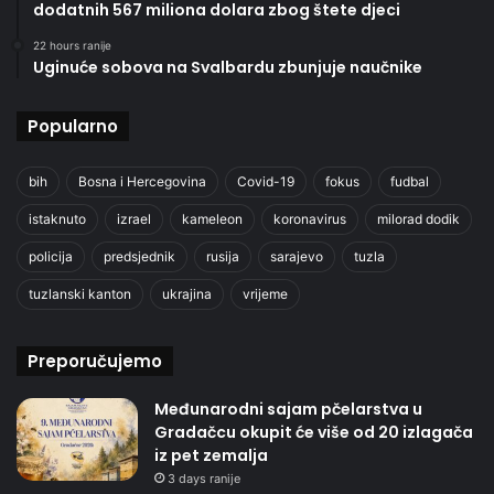
dodatnih 567 miliona dolara zbog štete djeci
22 hours ranije
Uginuće sobova na Svalbardu zbunjuje naučnike
Popularno
bih
Bosna i Hercegovina
Covid-19
fokus
fudbal
istaknuto
izrael
kameleon
koronavirus
milorad dodik
policija
predsjednik
rusija
sarajevo
tuzla
tuzlanski kanton
ukrajina
vrijeme
Preporučujemo
Međunarodni sajam pčelarstva u
Gradačcu okupit će više od 20 izlagača
iz pet zemalja
3 days ranije