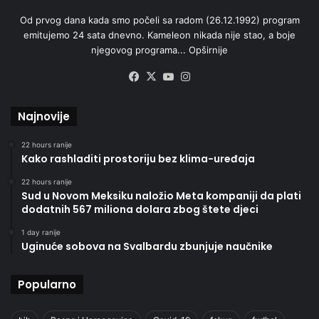
Od prvog dana kada smo počeli sa radom (26.12.1992) program
emitujemo 24 sata dnevno. Kameleon nikada nije stao, a boje
njegovog programa...
Opširnije
Facebook
X
YouTube
Instagram
Najnovije
22 hours ranije
Kako rashladiti prostoriju bez klima-uređaja
22 hours ranije
Sud u Novom Meksiku naložio Meta kompaniji da plati
dodatnih 567 miliona dolara zbog štete djeci
1 day ranije
Uginuće sobova na Svalbardu zbunjuje naučnike
Popularno