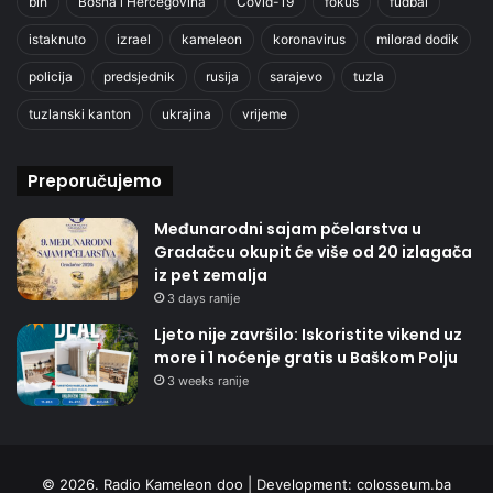
bih
Bosna i Hercegovina
Covid-19
fokus
fudbal
istaknuto
izrael
kameleon
koronavirus
milorad dodik
policija
predsjednik
rusija
sarajevo
tuzla
tuzlanski kanton
ukrajina
vrijeme
Preporučujemo
Međunarodni sajam pčelarstva u
Gradačcu okupit će više od 20 izlagača
iz pet zemalja
3 days ranije
Ljeto nije završilo: Iskoristite vikend uz
more i 1 noćenje gratis u Baškom Polju
3 weeks ranije
© 2026. Radio Kameleon doo | Development:
colosseum.ba