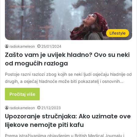
Lifestyle
radiokameleon
25/01/2024
Zašto vam je uvijek hladno? Ovo su neki
od mogućih razloga
Postoje razni razlozi zbog kojih se neki ljudi osjećaju hladnije od
drugih, a osjećaj hladnoće može biti pokazatelj i osnovnih…
Pročitaj više
radiokameleon
21/12/2023
Upozoranje stručnjaka: Ako uzimate ove
lijekove nemojte piti kafu
Prema istraživanjima objavljenim u British Medical Journalu i