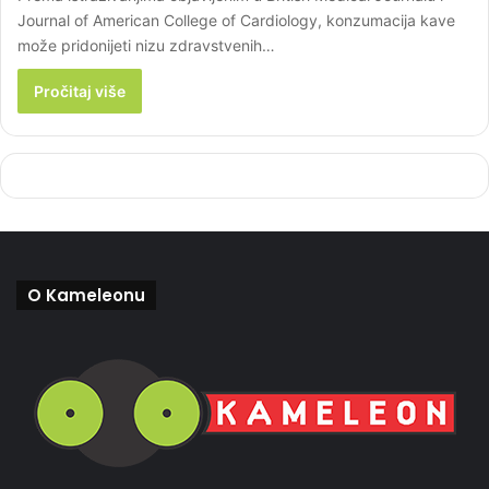
Journal of American College of Cardiology, konzumacija kave
može pridonijeti nizu zdravstvenih…
Pročitaj više
O Kameleonu