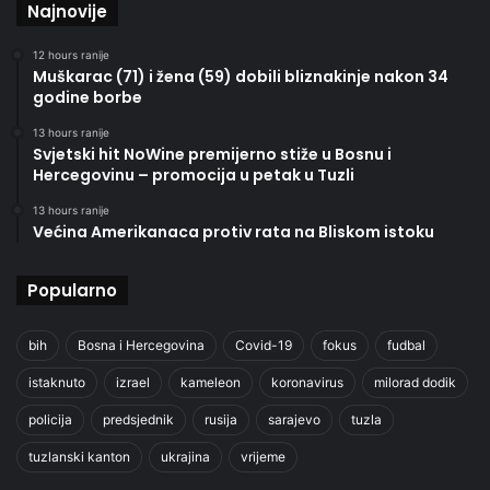
Najnovije
12 hours ranije
Muškarac (71) i žena (59) dobili bliznakinje nakon 34
godine borbe
13 hours ranije
Svjetski hit NoWine premijerno stiže u Bosnu i
Hercegovinu – promocija u petak u Tuzli
13 hours ranije
Većina Amerikanaca protiv rata na Bliskom istoku
Popularno
bih
Bosna i Hercegovina
Covid-19
fokus
fudbal
istaknuto
izrael
kameleon
koronavirus
milorad dodik
policija
predsjednik
rusija
sarajevo
tuzla
tuzlanski kanton
ukrajina
vrijeme