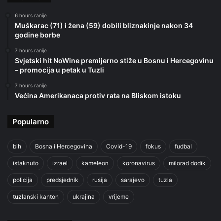
6 hours ranije
Muškarac (71) i žena (59) dobili bliznakinje nakon 34
godine borbe
7 hours ranije
Svjetski hit NoWine premijerno stiže u Bosnu i Hercegovinu
– promocija u petak u Tuzli
7 hours ranije
Većina Amerikanaca protiv rata na Bliskom istoku
Popularno
bih
Bosna i Hercegovina
Covid-19
fokus
fudbal
istaknuto
izrael
kameleon
koronavirus
milorad dodik
policija
predsjednik
rusija
sarajevo
tuzla
tuzlanski kanton
ukrajina
vrijeme