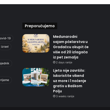
Preporučujemo
Međunarodni
ovid-19
sajam pčelarstva u
Gradačcu okupit će
izrael
više od 20 izlagača
iz pet zemalja
2 days ranije
sjednik
Ljeto nije završilo:
Iskoristite vikend
vrijeme
uz more i 1 noćenje
gratis u Baškom
Polju
3 weeks ranije