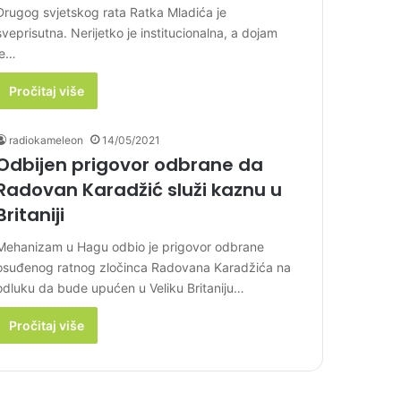
Drugog svjetskog rata Ratka Mladića je
sveprisutna. Nerijetko je institucionalna, a dojam
je…
Pročitaj više
radiokameleon
14/05/2021
Odbijen prigovor odbrane da
Radovan Karadžić služi kaznu u
Britaniji
Mehanizam u Hagu odbio je prigovor odbrane
osuđenog ratnog zločinca Radovana Karadžića na
odluku da bude upućen u Veliku Britaniju…
Pročitaj više