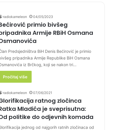
radiokameleon
04/05/2023
Bećirović primio bivšeg
pripadnika Armije RBiH Osmana
Osmanovića
Član Predsjedništva BiH Denis Bećirović je primio
bivšeg pripadnika Armije Republike BiH Osmana
Osmanovića iz Brčkog, koji se nakon tri…
Pročitaj više
radiokameleon
07/06/2021
Glorifikacija ratnog zločinca
Ratka Mladića je sveprisutna:
Od politike do odjevnih komada
Glorifikacija jednog od najgorih ratnih zločinaca od