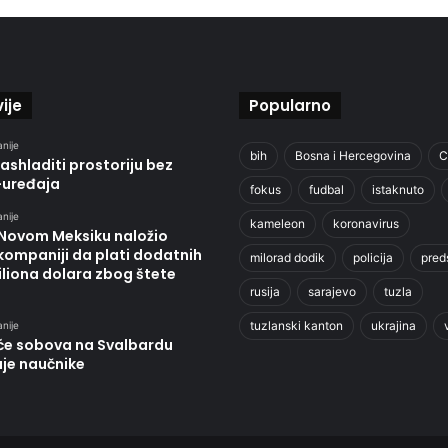
ije
Popularno
anije
bih
Bosna i Hercegovina
C
ashladiti prostoriju bez
-uređaja
fokus
fudbal
istaknuto
anije
kameleon
koronavirus
 Novom Meksiku naložio
kompaniji da plati dodatnih
milorad dodik
policija
pred
liona dolara zbog štete
rusija
sarajevo
tuzla
tuzlanski kanton
ukrajina
anije
će sobova na Svalbardu
uje naučnike