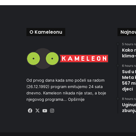
O Kameleonu
Najnov
5 hours r
Kako r
klima
6 hours r
Sud u
Meta 
Od prvog dana kada smo počeli sa radom
567 mi
(26.12.1992) program emitujemo 24 sata
djeci
dnevno. Kameleon nikada nije stao, a boje
8 hours r
njegovog programa...
Opširnije
Uginu
zbunj
Facebook
X
YouTube
Instagram