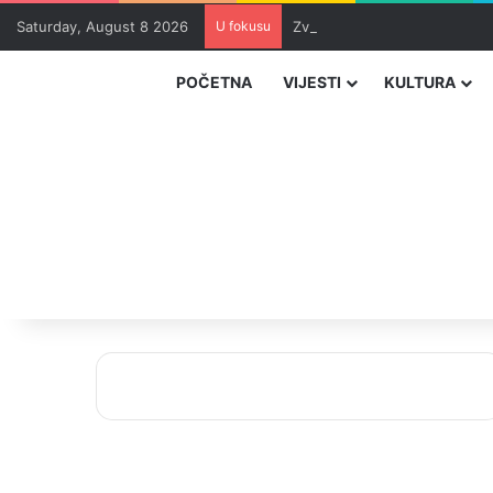
Saturday, August 8 2026
U fokusu
Zvizdić, Magazinović i Kojovi
POČETNA
VIJESTI
KULTURA