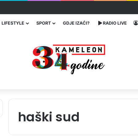
ć traže poseban status za Memorijalni centar Srebrenica
LIFESTYLE
SPORT
GDJE IZAĆI?
RADIO LIVE
haški sud