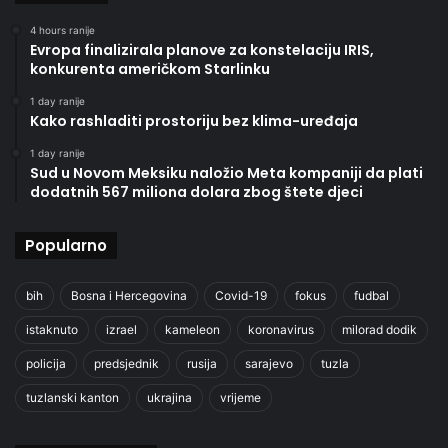
4 hours ranije
Evropa finalizirala planove za konstelaciju IRIS,
konkurenta američkom Starlinku
1 day ranije
Kako rashladiti prostoriju bez klima-uređaja
1 day ranije
Sud u Novom Meksiku naložio Meta kompaniji da plati
dodatnih 567 miliona dolara zbog štete djeci
Popularno
bih
Bosna i Hercegovina
Covid-19
fokus
fudbal
istaknuto
izrael
kameleon
koronavirus
milorad dodik
policija
predsjednik
rusija
sarajevo
tuzla
tuzlanski kanton
ukrajina
vrijeme