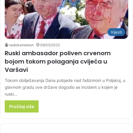
Vijesti
radiokameleon
09/05/2022
Ruski ambasador poliven crvenom
bojom tokom polaganja cvijeća u
Varšavi
Tokom obilježavanja Dana pobjede nad fašizmom u Poljskoj, u
glavnom gradu ove države dogodio se incident u kojem je
ruski…
Pročitaj više