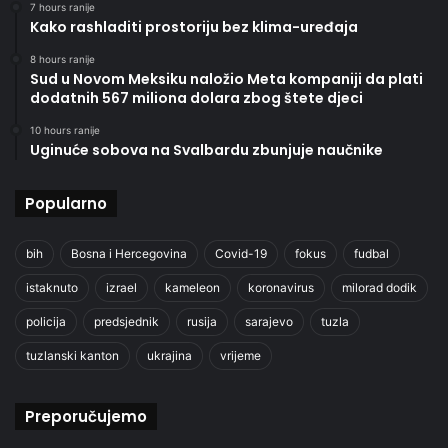
7 hours ranije
Kako rashladiti prostoriju bez klima-uređaja
8 hours ranije
Sud u Novom Meksiku naložio Meta kompaniji da plati
dodatnih 567 miliona dolara zbog štete djeci
10 hours ranije
Uginuće sobova na Svalbardu zbunjuje naučnike
Popularno
bih
Bosna i Hercegovina
Covid-19
fokus
fudbal
istaknuto
izrael
kameleon
koronavirus
milorad dodik
policija
predsjednik
rusija
sarajevo
tuzla
tuzlanski kanton
ukrajina
vrijeme
Preporučujemo