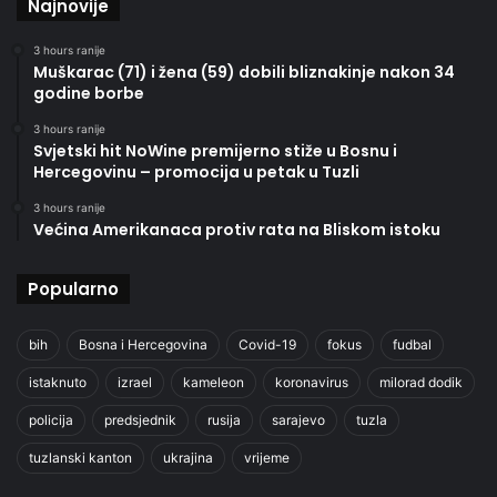
Najnovije
3 hours ranije
Muškarac (71) i žena (59) dobili bliznakinje nakon 34
godine borbe
3 hours ranije
Svjetski hit NoWine premijerno stiže u Bosnu i
Hercegovinu – promocija u petak u Tuzli
3 hours ranije
Većina Amerikanaca protiv rata na Bliskom istoku
Popularno
bih
Bosna i Hercegovina
Covid-19
fokus
fudbal
istaknuto
izrael
kameleon
koronavirus
milorad dodik
policija
predsjednik
rusija
sarajevo
tuzla
tuzlanski kanton
ukrajina
vrijeme