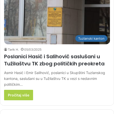
Tuzlanski kanton
Tarik H.
05/03/2025
Poslanici Hasić i Salihović saslušani u
Tužilaštvu TK zbog političkih preokreta
Asmir Hasić i Emir Salihović, poslanici u Skupštini Tuzlanskog
kantona, saslušani su u Tužilaštvu TK u vezi s nedavnim
političkim…
Pročitaj više