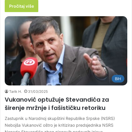
Pročitaj više
BiH
Tarik H.
31/03/2025
Vukanović optužuje Stevandića za
širenje mržnje i fašističku retoriku
Zastupnik u Narodnoj skupštini Republike Srpske (NSRS)
Nebojša Vukanović oštro je kritizirao predsjednika NSRS
Nenada Stevandića zbog njegovih nedavnih izjava,…