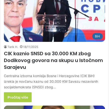
BiH
Tarik H.
18/11/2025
CIK kaznio SNSD sa 30.000 KM zbog
Dodikovog govora na skupu u Istočnom
Sarajevu
Centralna izborna komisija Bosne i Hercegovine (CIK BiH)
izrekla je novčanu kaznu od 30.000 KM Savezu nezavisnih
socijaldemokrata (SNSD) zbog…
Pročitaj više