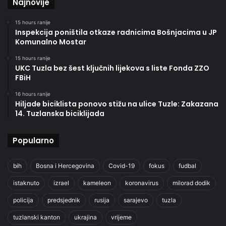
Najnovije
15 hours ranije
Inspekcija poništila otkaze radnicima Bošnjacima u JP
Komunalno Mostar
15 hours ranije
UKC Tuzla bez šest ključnih lijekova s liste Fonda ZZO
FBiH
16 hours ranije
Hiljade biciklista ponovo stižu na ulice Tuzle: Zakazana
14. Tuzlanska biciklijada
Popularno
bih
Bosna i Hercegovina
Covid-19
fokus
fudbal
istaknuto
izrael
kameleon
koronavirus
milorad dodik
policija
predsjednik
rusija
sarajevo
tuzla
tuzlanski kanton
ukrajina
vrijeme