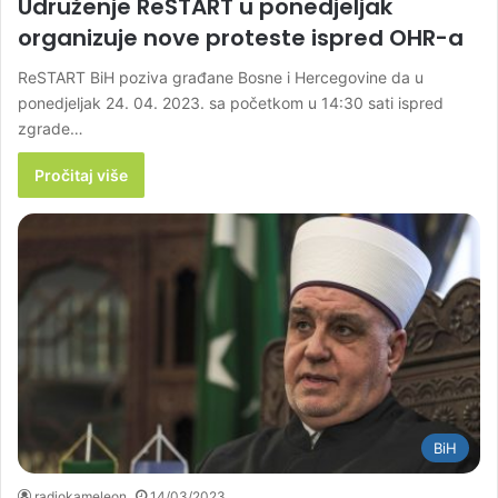
Udruženje ReSTART u ponedjeljak
organizuje nove proteste ispred OHR-a
ReSTART BiH poziva građane Bosne i Hercegovine da u
ponedjeljak 24. 04. 2023. sa početkom u 14:30 sati ispred
zgrade…
Pročitaj više
BiH
radiokameleon
14/03/2023