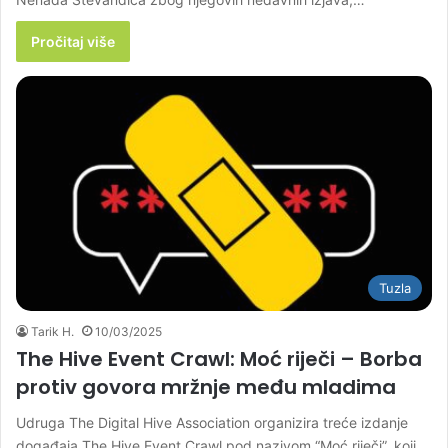
Pročitaj više
Tuzla
Tarik H.
10/03/2025
The Hive Event Crawl: Moć riječi – Borba
protiv govora mržnje među mladima
Udruga The Digital Hive Association organizira treće izdanje
događaja The Hive Event Crawl pod nazivom “Moć riječi”, koji