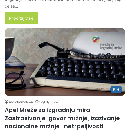
će se…
Pročitaj više
BiH
radiokameleon
17/01/2024
Apel Mreže za izgradnju mira:
Zastrašivanje, govor mržnje, izazivanje
nacionalne mržnje i netrpeljivosti