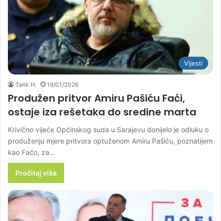
Vijesti
Tarik H.
19/01/2026
Produžen pritvor Amiru Pašiću Faći,
ostaje iza rešetaka do sredine marta
Krivično vijeće Općinskog suda u Sarajevu donijelo je odluku o
produženju mjere pritvora optuženom Amiru Pašiću, poznatijem
kao Faćo, za…
Pročitaj više