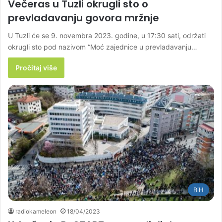
Večeras u Tuzli okrugli sto o
prevladavanju govora mržnje
U Tuzli će se 9. novembra 2023. godine, u 17:30 sati, održati
okrugli sto pod nazivom “Moć zajednice u prevladavanju…
Pročitaj više
BiH
radiokameleon
18/04/2023