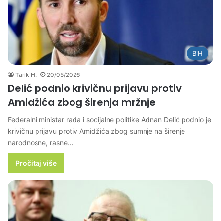
BiH
Tarik H.
20/05/2026
Delić podnio krivičnu prijavu protiv
Amidžića zbog širenja mržnje
Federalni ministar rada i socijalne politike Adnan Delić podnio je
krivičnu prijavu protiv Amidžića zbog sumnje na širenje
narodnosne, rasne…
Pročitaj više