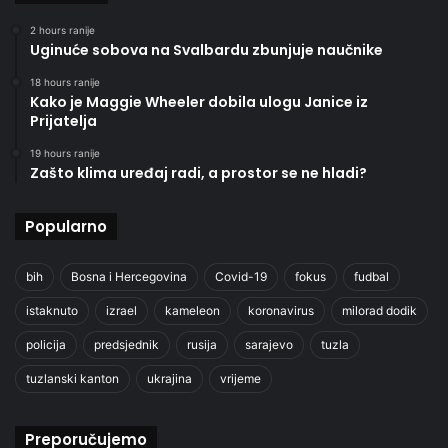
2 hours ranije
Uginuće sobova na Svalbardu zbunjuje naučnike
18 hours ranije
Kako je Maggie Wheeler dobila ulogu Janice iz
Prijatelja
19 hours ranije
Zašto klima uređaj radi, a prostor se ne hladi?
Popularno
bih
Bosna i Hercegovina
Covid-19
fokus
fudbal
istaknuto
izrael
kameleon
koronavirus
milorad dodik
policija
predsjednik
rusija
sarajevo
tuzla
tuzlanski kanton
ukrajina
vrijeme
Preporučujemo